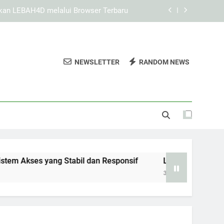
kan LEBAH4D melalui Browser Terbaru
tem Akses yang Stabil dan Responsif
tem Akses yang Stabil dan Responsif
NEWSLETTER
RANDOM NEWS
 EDWINSLOT melalui Browser Terbaru
 Dengan Rasa Yang Menggugah Selera.
kan LEBAH4D melalui Browser Terbaru
tem Akses yang Stabil dan Responsif
tem Akses yang Stabil dan Responsif
ang Stabil dan Responsif
LEBAH4D dengan Sistem Akse
3 Weeks Ago