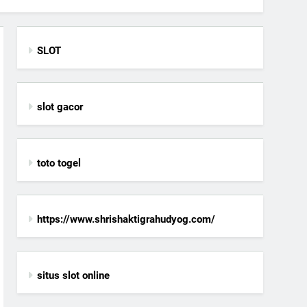
SLOT
slot gacor
toto togel
https://www.shrishaktigrahudyog.com/
situs slot online