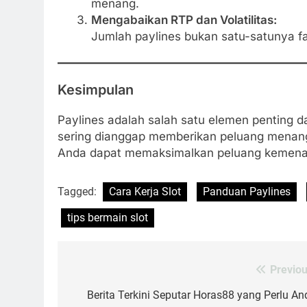
menang.
Mengabaikan RTP dan Volatilitas:
Jumlah paylines bukan satu-satunya fakt
Kesimpulan
Paylines adalah salah satu elemen penting d
sering dianggap memberikan peluang menang 
Anda dapat memaksimalkan peluang kemenang
Tagged:
Cara Kerja Slot
Panduan Paylines
tips bermain slot
Previou
Post
navigation
Berita Terkini Seputar Horas88 yang Perlu An