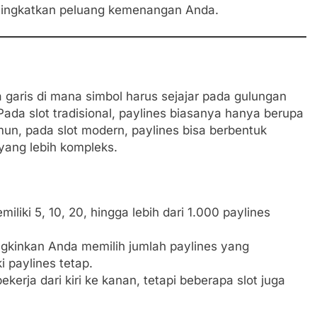
ingkatkan peluang kemenangan Anda.
 garis di mana simbol harus sejajar pada gulungan
da slot tradisional, paylines biasanya hanya berupa
mun, pada slot modern, paylines bisa berbentuk
 yang lebih kompleks.
liki 5, 10, 20, hingga lebih dari 1.000 paylines
kinkan Anda memilih jumlah paylines yang
i paylines tetap.
kerja dari kiri ke kanan, tetapi beberapa slot juga