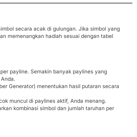
simbol secara acak di gulungan. Jika simbol yang
akan memenangkan hadiah sesuai dengan tabel
per payline. Semakin banyak paylines yang
n Anda.
 Generator) menentukan hasil putaran secara
cok muncul di paylines aktif, Anda menang.
rkan kombinasi simbol dan jumlah taruhan per