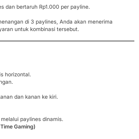
s dan bertaruh Rp1.000 per payline.
enangan di 3 paylines, Anda akan menerima
aran untuk kombinasi tersebut.
s horizontal.
ungan.
anan dan kanan ke kiri.
elalui paylines dinamis.
 Time Gaming)