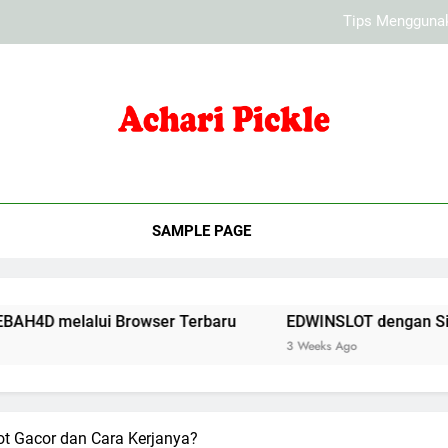
Tips Mengguna
EDWINSLOT dengan Sis
LEBAH4D dengan Sis
Tips Menggunakan
ari Pickle
lezatan Acar Khas India Dari Achari Pickle. Produk Autentik
Tips Mengguna
SAMPLE PAGE
EDWINSLOT dengan Sis
LEBAH4D dengan Sis
lui Browser Terbaru
EDWINSLOT dengan Sistem Akses y
3 Weeks Ago
lot Gacor dan Cara Kerjanya?