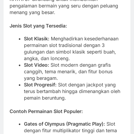
pengalaman bermain yang seru dengan peluang
menang yang besar.
Jenis Slot yang Tersedia:
Slot Klasik:
Menghadirkan kesederhanaan
permainan slot tradisional dengan 3
gulungan dan simbol klasik seperti buah,
angka, dan lonceng.
Slot Video:
Slot modern dengan grafis
canggih, tema menarik, dan fitur bonus
yang beragam.
Slot Progresif:
Slot dengan jackpot yang
terus bertambah hingga dimenangkan oleh
pemain beruntung.
Contoh Permainan Slot Populer:
Gates of Olympus (Pragmatic Play):
Slot
dengan fitur multiplikator tinggi dan tema