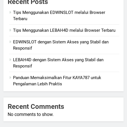
Recent Posts
Tips Menggunakan EDWINSLOT melalui Browser
Terbaru
Tips Menggunakan LEBAH4D melalui Browser Terbaru
EDWINSLOT dengan Sistem Akses yang Stabil dan
Responsif
LEBAH4D dengan Sistem Akses yang Stabil dan
Responsif
Panduan Memaksimalkan Fitur KAYA787 untuk
Pengalaman Lebih Praktis
Recent Comments
No comments to show.