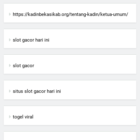
https://kadinbekasikab.org/tentang-kadin/ketua-umum/
slot gacor hari ini
slot gacor
situs slot gacor hari ini
togel viral