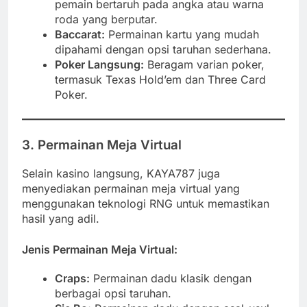
pemain bertaruh pada angka atau warna
roda yang berputar.
Baccarat:
Permainan kartu yang mudah
dipahami dengan opsi taruhan sederhana.
Poker Langsung:
Beragam varian poker,
termasuk Texas Hold’em dan Three Card
Poker.
3.
Permainan Meja Virtual
Selain kasino langsung, KAYA787 juga
menyediakan permainan meja virtual yang
menggunakan teknologi RNG untuk memastikan
hasil yang adil.
Jenis Permainan Meja Virtual:
Craps:
Permainan dadu klasik dengan
berbagai opsi taruhan.