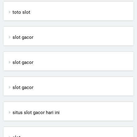
toto slot
slot gacor
slot gacor
slot gacor
situs slot gacor hari ini