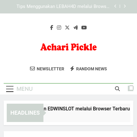
Skip
EDWINSLOT dengan Sistem Akses yang Stabil
to
dan Responsif
content
LEBAH4D dengan Sistem Akses yang Stabil dan
Responsif
Tips Menggunakan EDWINSLOT melalui Browser
Terbaru
Tips Menggunakan LEBAH4D melalui Browser
Terbaru
Achari Pickle
EDWINSLOT dengan Sistem Akses yang Stabil
Rasakan Kelezatan Acar Khas India Dari
dan Responsif
NEWSLETTER
RANDOM NEWS
Achari Pickle. Produk Autentik Dengan Rasa
LEBAH4D dengan Sistem Akses yang Stabil dan
Responsif
Yang Menggugah Selera.
MENU
ips Menggunakan EDWINSLOT melalui Browser Terbaru
HEADLINES
Weeks Ago