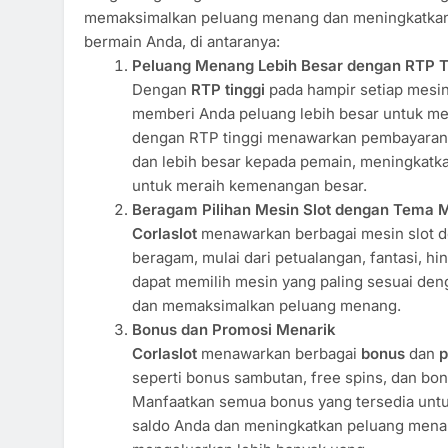
memaksimalkan peluang menang dan meningkatka
bermain Anda, di antaranya:
Peluang Menang Lebih Besar dengan RTP T
Dengan
RTP tinggi
pada hampir setiap mesin
memberi Anda peluang lebih besar untuk me
dengan RTP tinggi menawarkan pembayaran 
dan lebih besar kepada pemain, meningkatk
untuk meraih kemenangan besar.
Beragam Pilihan Mesin Slot dengan Tema 
Corlaslot
menawarkan berbagai mesin slot 
beragam, mulai dari petualangan, fantasi, hi
dapat memilih mesin yang paling sesuai den
dan memaksimalkan peluang menang.
Bonus dan Promosi Menarik
Corlaslot
menawarkan berbagai
bonus
dan
p
seperti bonus sambutan, free spins, dan bon
Manfaatkan semua bonus yang tersedia un
saldo Anda dan meningkatkan peluang mena