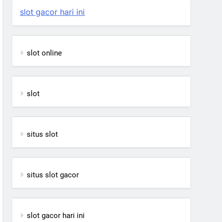
slot gacor hari ini
slot online
slot
situs slot
situs slot gacor
slot gacor hari ini