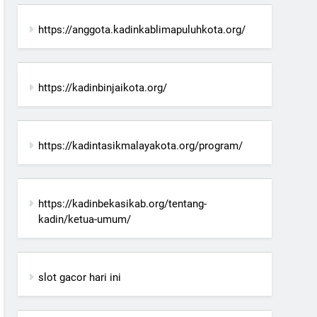
https://anggota.kadinkablimapuluhkota.org/
https://kadinbinjaikota.org/
https://kadintasikmalayakota.org/program/
https://kadinbekasikab.org/tentang-
kadin/ketua-umum/
slot gacor hari ini