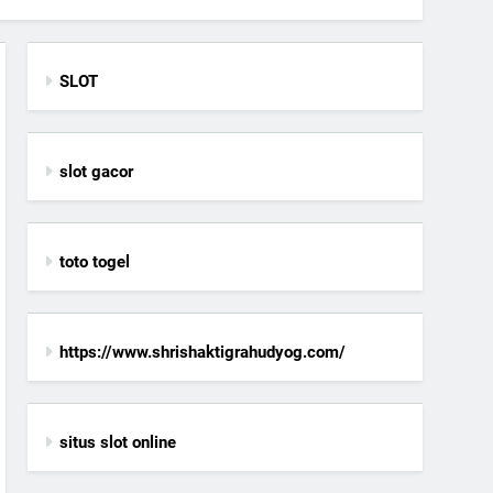
SLOT
slot gacor
toto togel
https://www.shrishaktigrahudyog.com/
situs slot online