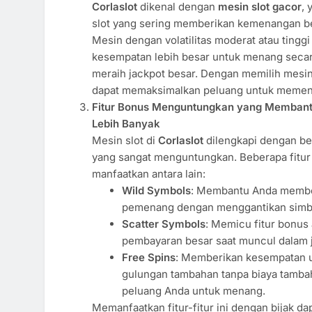
Corlaslot
dikenal dengan
mesin slot gacor
, 
slot yang sering memberikan kemenangan b
Mesin dengan volatilitas moderat atau ting
kesempatan lebih besar untuk menang secar
meraih jackpot besar. Dengan memilih mesin
dapat memaksimalkan peluang untuk memen
Fitur Bonus Menguntungkan yang Memban
Lebih Banyak
Mesin slot di
Corlaslot
dilengkapi dengan b
yang sangat menguntungkan. Beberapa fitur
manfaatkan antara lain:
Wild Symbols
: Membantu Anda membe
pemenang dengan menggantikan simbol
Scatter Symbols
: Memicu fitur bonus
pembayaran besar saat muncul dalam j
Free Spins
: Memberikan kesempatan 
gulungan tambahan tanpa biaya tamb
peluang Anda untuk menang.
Memanfaatkan fitur-fitur ini dengan bijak 