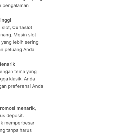
n pengalaman
inggi
 slot,
Corlaslot
nang. Mesin slot
yang lebih sering
an peluang Anda
Menarik
dengan tema yang
ngga klasik. Anda
gan preferensi Anda
romosi menarik
,
us deposit.
tuk memperbesar
ng tanpa harus