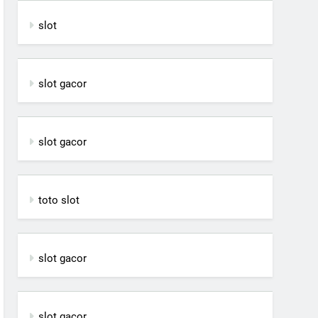
slot
slot gacor
slot gacor
toto slot
slot gacor
slot gacor