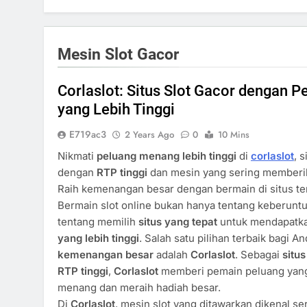
Mesin Slot Gacor
Corlaslot: Situs Slot Gacor dengan 
yang Lebih Tinggi
E719ac3
2 Years Ago
0
10 Mins
Nikmati
peluang menang lebih tinggi
di
corlaslot
, 
dengan
RTP tinggi
dan mesin yang sering member
Raih kemenangan besar dengan bermain di situs ter
Bermain slot online bukan hanya tentang keberuntu
tentang memilih
situs yang tepat
untuk mendapatk
yang lebih tinggi
. Salah satu pilihan terbaik bagi A
kemenangan besar
adalah
Corlaslot
. Sebagai
situs
RTP tinggi
,
Corlaslot
memberi pemain peluang yang
menang dan meraih hadiah besar.
Di
Corlaslot
, mesin slot yang ditawarkan dikenal s