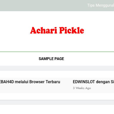
Tips Mengguna
EDWINSLOT dengan Sis
LEBAH4D dengan Sis
Tips Menggunakan
ari Pickle
lezatan Acar Khas India Dari Achari Pickle. Produk Autentik
Tips Mengguna
SAMPLE PAGE
EDWINSLOT dengan Sis
LEBAH4D dengan Sis
lui Browser Terbaru
EDWINSLOT dengan Sistem Akses y
3 Weeks Ago