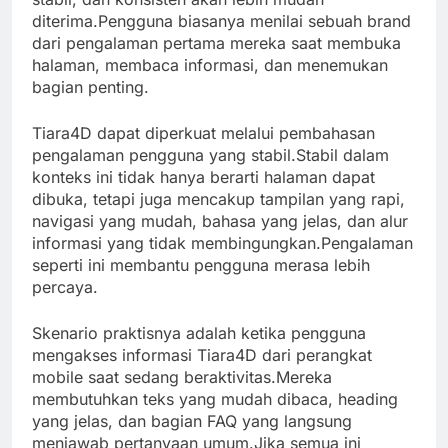
diterima.Pengguna biasanya menilai sebuah brand
dari pengalaman pertama mereka saat membuka
halaman, membaca informasi, dan menemukan
bagian penting.
Tiara4D dapat diperkuat melalui pembahasan
pengalaman pengguna yang stabil.Stabil dalam
konteks ini tidak hanya berarti halaman dapat
dibuka, tetapi juga mencakup tampilan yang rapi,
navigasi yang mudah, bahasa yang jelas, dan alur
informasi yang tidak membingungkan.Pengalaman
seperti ini membantu pengguna merasa lebih
percaya.
Skenario praktisnya adalah ketika pengguna
mengakses informasi Tiara4D dari perangkat
mobile saat sedang beraktivitas.Mereka
membutuhkan teks yang mudah dibaca, heading
yang jelas, dan bagian FAQ yang langsung
menjawab pertanyaan umum.Jika semua ini