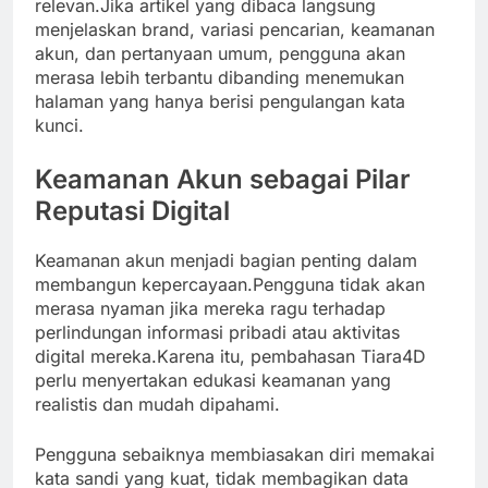
relevan.Jika artikel yang dibaca langsung
menjelaskan brand, variasi pencarian, keamanan
akun, dan pertanyaan umum, pengguna akan
merasa lebih terbantu dibanding menemukan
halaman yang hanya berisi pengulangan kata
kunci.
Keamanan Akun sebagai Pilar
Reputasi Digital
Keamanan akun menjadi bagian penting dalam
membangun kepercayaan.Pengguna tidak akan
merasa nyaman jika mereka ragu terhadap
perlindungan informasi pribadi atau aktivitas
digital mereka.Karena itu, pembahasan Tiara4D
perlu menyertakan edukasi keamanan yang
realistis dan mudah dipahami.
Pengguna sebaiknya membiasakan diri memakai
kata sandi yang kuat, tidak membagikan data