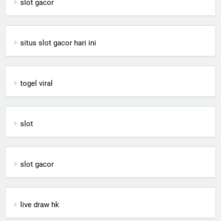
slot gacor
situs slot gacor hari ini
togel viral
slot
slot gacor
live draw hk