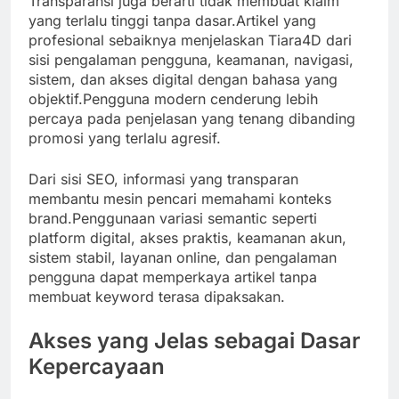
Transparansi juga berarti tidak membuat klaim
yang terlalu tinggi tanpa dasar.Artikel yang
profesional sebaiknya menjelaskan Tiara4D dari
sisi pengalaman pengguna, keamanan, navigasi,
sistem, dan akses digital dengan bahasa yang
objektif.Pengguna modern cenderung lebih
percaya pada penjelasan yang tenang dibanding
promosi yang terlalu agresif.
Dari sisi SEO, informasi yang transparan
membantu mesin pencari memahami konteks
brand.Penggunaan variasi semantic seperti
platform digital, akses praktis, keamanan akun,
sistem stabil, layanan online, dan pengalaman
pengguna dapat memperkaya artikel tanpa
membuat keyword terasa dipaksakan.
Akses yang Jelas sebagai Dasar
Kepercayaan