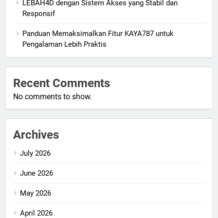
LEBAH4D dengan Sistem Akses yang Stabil dan
Responsif
Panduan Memaksimalkan Fitur KAYA787 untuk
Pengalaman Lebih Praktis
Recent Comments
No comments to show.
Archives
July 2026
June 2026
May 2026
April 2026