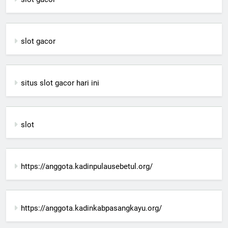
slot gacor
situs slot gacor hari ini
slot
https://anggota.kadinpulausebetul.org/
https://anggota.kadinkabpasangkayu.org/