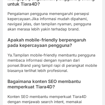
untuk Tiara4D?
Pengalaman pengguna memengaruhi persepsi
kepercayaan.Jika informasi mudah dipahami,
navigasi jelas, dan tampilan nyaman, pengguna
akan merasa lebih yakin terhadap brand.
Apakah mobile-friendly berpengaruh
pada kepercayaan pengguna?
Ya.Tampilan mobile-friendly membantu pengguna
membaca informasi dengan nyaman dari
ponsel.Brand yang tampil rapi di perangkat mobile
biasanya terlihat lebih profesional.
Bagaimana konten SEO membantu
memperkuat Tiara4D?
Konten SEO membantu memperkuat Tiara4D
dengan menjawab search intent, memakai