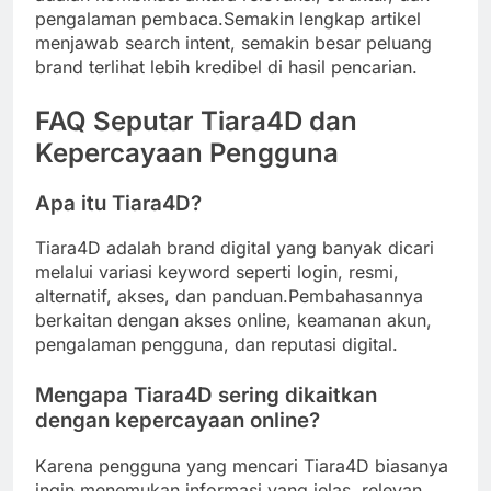
pengalaman pembaca.Semakin lengkap artikel
menjawab search intent, semakin besar peluang
brand terlihat lebih kredibel di hasil pencarian.
FAQ Seputar Tiara4D dan
Kepercayaan Pengguna
Apa itu Tiara4D?
Tiara4D adalah brand digital yang banyak dicari
melalui variasi keyword seperti login, resmi,
alternatif, akses, dan panduan.Pembahasannya
berkaitan dengan akses online, keamanan akun,
pengalaman pengguna, dan reputasi digital.
Mengapa Tiara4D sering dikaitkan
dengan kepercayaan online?
Karena pengguna yang mencari Tiara4D biasanya
ingin menemukan informasi yang jelas, relevan,