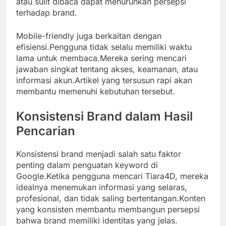
atau sulit dibaca dapat menurunkan persepsi
terhadap brand.
Mobile-friendly juga berkaitan dengan
efisiensi.Pengguna tidak selalu memiliki waktu
lama untuk membaca.Mereka sering mencari
jawaban singkat tentang akses, keamanan, atau
informasi akun.Artikel yang tersusun rapi akan
membantu memenuhi kebutuhan tersebut.
Konsistensi Brand dalam Hasil
Pencarian
Konsistensi brand menjadi salah satu faktor
penting dalam penguatan keyword di
Google.Ketika pengguna mencari Tiara4D, mereka
idealnya menemukan informasi yang selaras,
profesional, dan tidak saling bertentangan.Konten
yang konsisten membantu membangun persepsi
bahwa brand memiliki identitas yang jelas.