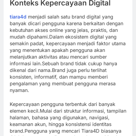
Konteks Kepercayaan Digital
tiara4d
menjadi salah satu brand digital yang
banyak dicari pengguna karena berkaitan dengan
kebutuhan akses online yang jelas, praktis, dan
mudah dipahami.Dalam ekosistem digital yang
semakin padat, kepercayaan menjadi faktor utama
yang menentukan apakah pengguna akan
melanjutkan aktivitas atau mencari sumber
informasi lain.Sebuah brand tidak cukup hanya
dikenal dari nama.Brand juga perlu terlihat
konsisten, informatif, dan mampu memberi
pengalaman yang membuat pengguna merasa
nyaman.
Kepercayaan pengguna terbentuk dari banyak
elemen kecil.Mulai dari struktur informasi, tampilan
halaman, bahasa yang digunakan, navigasi,
keamanan akun, hingga konsistensi identitas
brand.Pengguna yang mencari Tiara4D biasanya