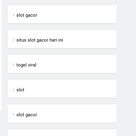
slot gacor
situs slot gacor hari ini
togel viral
slot
slot gacor