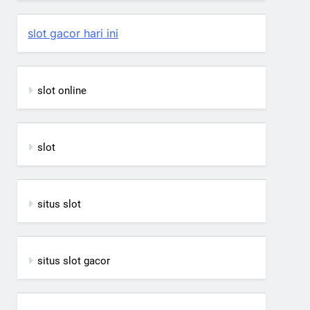
slot gacor hari ini
slot online
slot
situs slot
situs slot gacor