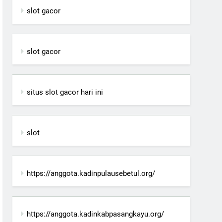
slot gacor
slot gacor
situs slot gacor hari ini
slot
https://anggota.kadinpulausebetul.org/
https://anggota.kadinkabpasangkayu.org/