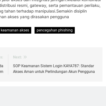
 distribusi resmi, gateway, serta pemantauan perilaku,
g tahan terhadap manipulasi.Semakin disiplin
anan akses yang dirasakan pengguna
keamanan akses
pencegahan phishing
s:
Next:
da
SOP Keamanan Sistem Login KAYA787: Standar
rn
Akses Aman untuk Perlindungan Akun Pengguna