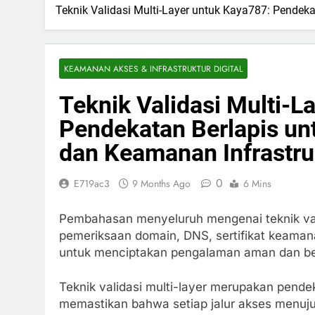
Teknik Validasi Multi-Layer untuk Kaya787: Pendek
KEAMANAN AKSES & INFRASTRUKTUR DIGITAL
Teknik Validasi Multi-L
Pendekatan Berlapis un
dan Keamanan Infrastru
0
E719ac3
9 Months Ago
6 Mins
Pembahasan menyeluruh mengenai teknik vali
pemeriksaan domain, DNS, sertifikat keamanan
untuk menciptakan pengalaman aman dan b
Teknik validasi multi-layer merupakan pend
memastikan bahwa setiap jalur akses menuj