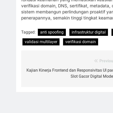
verifikasi domain, DNS, sertifikat, metadata,
sistem membangun perlindungan proaktif yan
penerapannya, semakin tinggi tingkat keam
Tagged:
anti spoofing
infrastruktur digital
validasi multilayer
verifikasi domain
Previou
Post
navigation
Kajian Kinerja Frontend dan Responsivitas UI pa
Slot Gacor Digital Mode