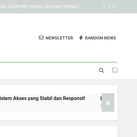
kan LEBAH4D melalui Browser Terbaru
tem Akses yang Stabil dan Responsif
tem Akses yang Stabil dan Responsif
NEWSLETTER
RANDOM NEWS
 EDWINSLOT melalui Browser Terbaru
 Dengan Rasa Yang Menggugah Selera.
kan LEBAH4D melalui Browser Terbaru
tem Akses yang Stabil dan Responsif
tem Akses yang Stabil dan Responsif
ang Stabil dan Responsif
LEBAH4D dengan Sistem Akse
3 Weeks Ago