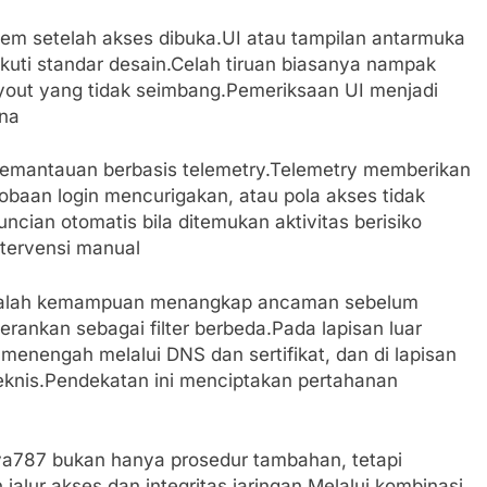
istem setelah akses dibuka.UI atau tampilan antarmuka
ikuti standar desain.Celah tiruan biasanya nampak
 layout yang tidak seimbang.Pemeriksaan UI menjadi
una
 pemantauan berbasis telemetry.Telemetry memberikan
cobaan login mencurigakan, atau pola akses tidak
cian otomatis bila ditemukan aktivitas berisiko
ntervensi manual
adalah kemampuan menangkap ancaman sebelum
erankan sebagai filter berbeda.Pada lapisan luar
 menengah melalui DNS dan sertifikat, dan di lapisan
teknis.Pendekatan ini menciptakan pertahanan
aya787 bukan hanya prosedur tambahan, tetapi
alur akses dan integritas jaringan.Melalui kombinasi