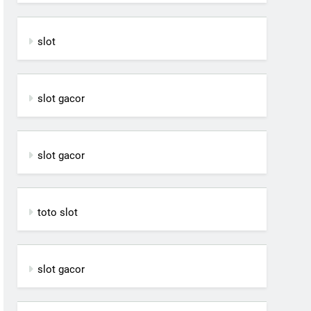
slot
slot gacor
slot gacor
toto slot
slot gacor