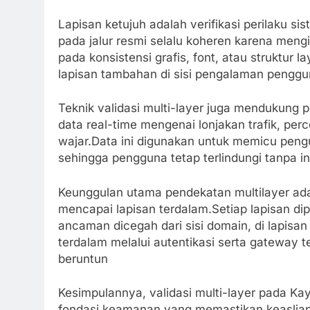
Lapisan ketujuh adalah verifikasi perilaku s
pada jalur resmi selalu koheren karena meng
pada konsistensi grafis, font, atau struktur
lapisan tambahan di sisi pengalaman pengg
Teknik validasi multi-layer juga mendukung
data real-time mengenai lonjakan trafik, per
wajar.Data ini digunakan untuk memicu pengun
sehingga pengguna tetap terlindungi tanpa i
Keunggulan utama pendekatan multilayer 
mencapai lapisan terdalam.Setiap lapisan dip
ancaman dicegah dari sisi domain, di lapisan
terdalam melalui autentikasi serta gateway 
beruntun
Kesimpulannya, validasi multi-layer pada K
fondasi keamanan yang memastikan keaslian j