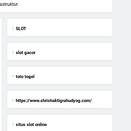
astruktur
SLOT
slot gacor
toto togel
https://www.shrishaktigrahudyog.com/
situs slot online