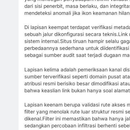
dari sisi penerbit, masa berlaku, dan integr
mendeteksi anomali jika ikon keamanan hilang
Di lapisan keempat terdapat verifikasi met
sebuah jalur dikonfigurasi secara teknis.Link
sistem internal.Situs tiruan hampir selalu 
perbedaannya sederhana untuk diidentifikasi 
sebagai sumber audit saat terjadi dugaan ma
Lapisan kelima adalah pemeriksaan kanal dist
sumber terverifikasi seperti domain pusat a
atribusi resmi berisiko besar dimodifikasi at
bahwa keaslian link bukan hanya soal alamat 
Lapisan keenam berupa validasi rute akses
filter yang menolak rute luar struktur resmi 
dikenal.Filter ini memastikan bahwa hanya 
sedangkan percobaan infiltrasi berhenti sebel