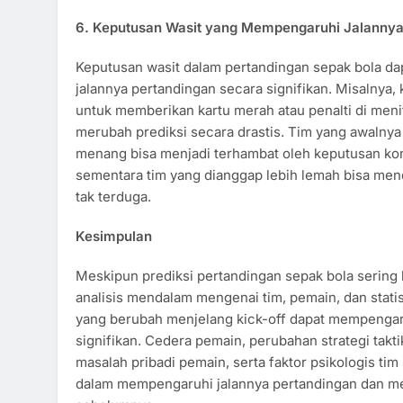
6. Keputusan Wasit yang Mempengaruhi Jalannya
Keputusan wasit dalam pertandingan sepak bola d
jalannya pertandingan secara signifikan. Misalnya,
untuk memberikan kartu merah atau penalti di meni
merubah prediksi secara drastis. Tim yang awalnya 
menang bisa menjadi terhambat oleh keputusan kon
sementara tim yang dianggap lebih lemah bisa me
tak terduga.
Kesimpulan
Meskipun prediksi pertandingan sepak bola sering 
analisis mendalam mengenai tim, pemain, dan statist
yang berubah menjelang kick-off dapat mempengaru
signifikan. Cedera pemain, perubahan strategi takti
masalah pribadi pemain, serta faktor psikologis ti
dalam mempengaruhi jalannya pertandingan dan m