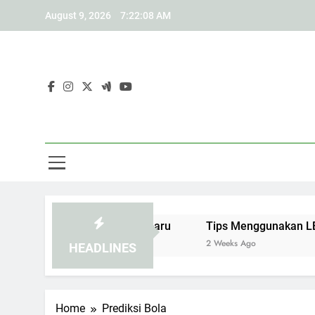
Skip
August 9, 2026
7:22:09 AM
to
content
Ach
Rasakan Ke
alui Browser Terbaru
Tips Menggunakan LEBAH4D mela
2 Weeks Ago
HEADLINES
Home
Prediksi Bola