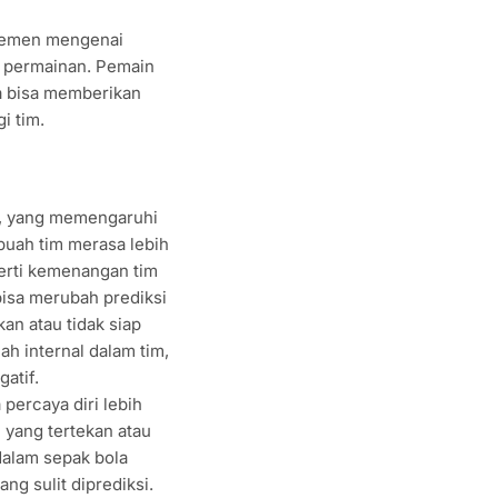
ajemen mengenai
 permainan. Pemain
a bisa memberikan
i tim.
ff, yang memengaruhi
buah tim merasa lebih
perti kemenangan tim
bisa merubah prediksi
an atau tidak siap
ah internal dalam tim,
atif.
percaya diri lebih
m yang tertekan atau
 dalam sepak bola
ng sulit diprediksi.