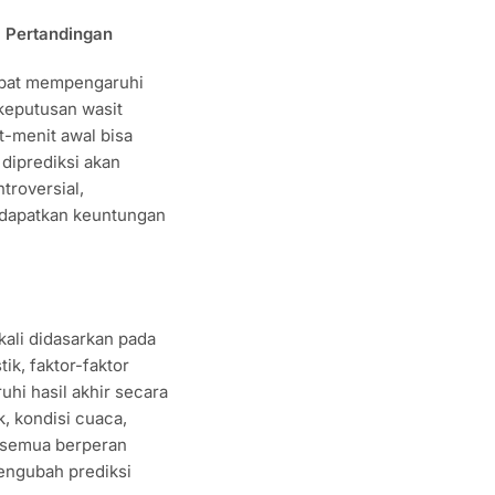
 Pertandingan
apat mempengaruhi
 keputusan wasit
t-menit awal bisa
diprediksi akan
troversial,
ndapatkan keuntungan
kali didasarkan pada
ik, faktor-faktor
hi hasil akhir secara
k, kondisi cuaca,
m semua berperan
engubah prediksi