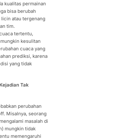
da kualitas permainan
uga bisa berubah
licin atau tergenang
an tim.
cuaca tertentu,
 mungkin kesulitan
perubahan cuaca yang
bahan prediksi, karena
disi yang tidak
Kejadian Tak
yebabkan perubahan
ff. Misalnya, seorang
 mengalami masalah di
in) mungkin tidak
 tentu memengaruhi