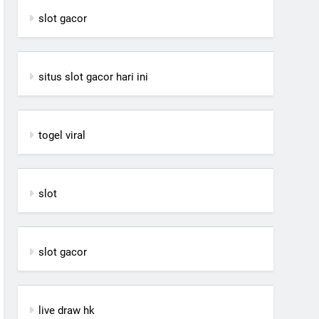
slot gacor
situs slot gacor hari ini
togel viral
slot
slot gacor
live draw hk