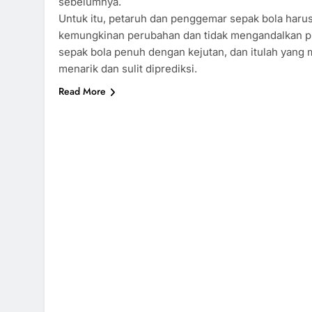
sebelumnya.
Untuk itu, petaruh dan penggemar sepak bola harus
kemungkinan perubahan dan tidak mengandalkan pr
sepak bola penuh dengan kejutan, dan itulah yang
menarik dan sulit diprediksi.
Read More