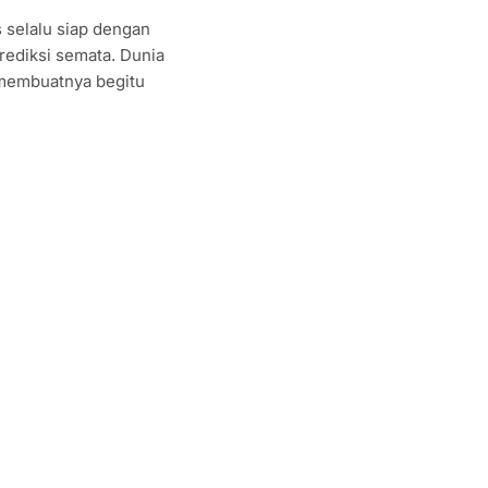
 selalu siap dengan
ediksi semata. Dunia
 membuatnya begitu