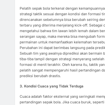
Pelatih sepak bola terkenal dengan kemampuanny
strategi taktik sesuai dengan kondisi dan formasi t
direncanakan sebelumnya bisa berubah seiring de
terbaru yang diterima menjelang kick-off. Sebagai c
mengetahui bahwa tim lawan lebih lemah dalam be
serangan sayap, maka mereka bisa mengubah form
permainan untuk memanfaatkan kelemahan tersebu
Perubahan ini dapat berimbas langsung pada predik
Sebuah tim yang awalnya diprediksi akan bermain 
tiba-tiba tampil dengan strategi menyerang setela
formasi di menit terakhir. Oleh karena itu, taktik ya
pelatih sangat mempengaruhi hasil pertandingan 
prediksi berubah drastis.
3. Kondisi Cuaca yang Tidak Terduga
Cuaca adalah faktor eksternal yang seringkali mem
pertandingan sepak bola. Jika cuaca buruk, seperti