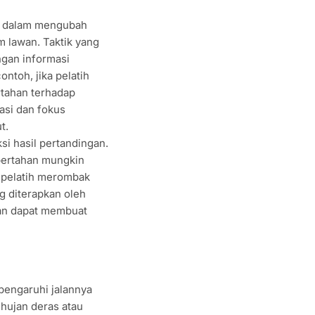
a dalam mengubah
im lawan. Taktik yang
ngan informasi
ontoh, jika pelatih
rtahan terhadap
asi dan fokus
t.
si hasil pertandingan.
bertahan mungkin
h pelatih merombak
ng diterapkan oleh
dan dapat membuat
pengaruhi jalannya
 hujan deras atau