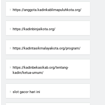
https://anggota.kadinkablimapuluhkota.org/
https://kadinbinjaikota.org/
https://kadintasikmalayakota.org/program/
https://kadinbekasikab.org/tentang-
kadin/ketua-umum/
slot gacor hari ini