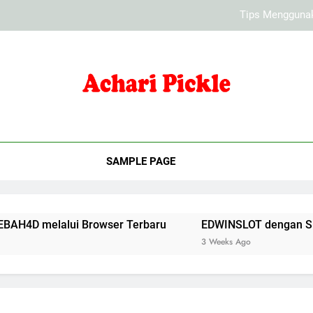
Tips Mengguna
EDWINSLOT dengan Sis
LEBAH4D dengan Sis
Tips Menggunakan
ari Pickle
lezatan Acar Khas India Dari Achari Pickle. Produk Autentik
Tips Mengguna
SAMPLE PAGE
EDWINSLOT dengan Sis
LEBAH4D dengan Sis
lui Browser Terbaru
EDWINSLOT dengan Sistem Akses 
3 Weeks Ago