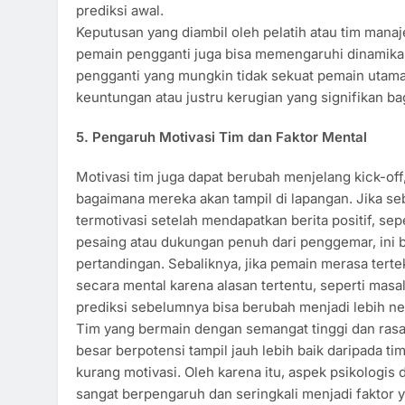
prediksi awal.
Keputusan yang diambil oleh pelatih atau tim man
pemain pengganti juga bisa memengaruhi dinamika
pengganti yang mungkin tidak sekuat pemain utam
keuntungan atau justru kerugian yang signifikan bag
5. Pengaruh Motivasi Tim dan Faktor Mental
Motivasi tim juga dapat berubah menjelang kick-o
bagaimana mereka akan tampil di lapangan. Jika se
termotivasi setelah mendapatkan berita positif, se
pesaing atau dukungan penuh dari penggemar, ini 
pertandingan. Sebaliknya, jika pemain merasa tertek
secara mental karena alasan tertentu, seperti masal
prediksi sebelumnya bisa berubah menjadi lebih neg
Tim yang bermain dengan semangat tinggi dan rasa 
besar berpotensi tampil jauh lebih baik daripada ti
kurang motivasi. Oleh karena itu, aspek psikologis
sangat berpengaruh dan seringkali menjadi faktor ya