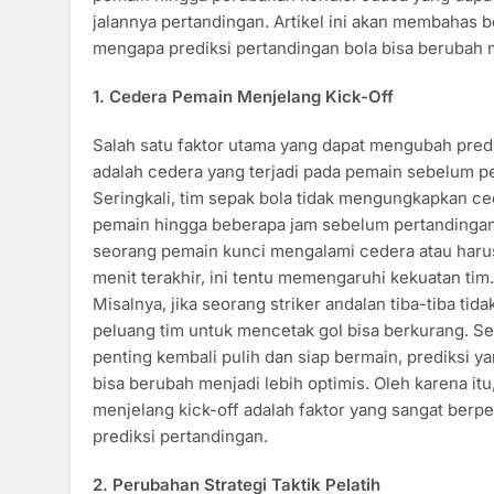
jalannya pertandingan. Artikel ini akan membahas 
mengapa prediksi pertandingan bola bisa berubah m
1. Cedera Pemain Menjelang Kick-Off
Salah satu faktor utama yang dapat mengubah pred
adalah cedera yang terjadi pada pemain sebelum pe
Seringkali, tim sepak bola tidak mengungkapkan ced
pemain hingga beberapa jam sebelum pertandingan
seorang pemain kunci mengalami cedera atau harus
menit terakhir, ini tentu memengaruhi kekuatan tim.
Misalnya, jika seorang striker andalan tiba-tiba tid
peluang tim untuk mencetak gol bisa berkurang. Se
penting kembali pulih dan siap bermain, prediksi y
bisa berubah menjadi lebih optimis. Oleh karena it
menjelang kick-off adalah faktor yang sangat berp
prediksi pertandingan.
2. Perubahan Strategi Taktik Pelatih