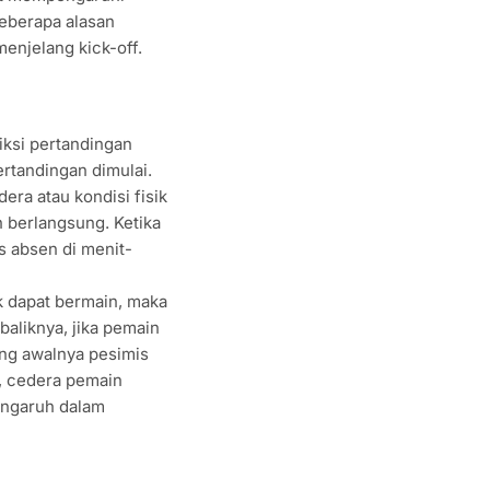
beberapa alasan
enjelang kick-off.
iksi pertandingan
rtandingan dimulai.
era atau kondisi fisik
 berlangsung. Ketika
 absen di menit-
ak dapat bermain, maka
baliknya, jika pemain
ang awalnya pesimis
u, cedera pemain
engaruh dalam