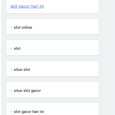
slot gacor hari ini
slot online
slot
situs slot
situs slot gacor
slot gacor hari ini