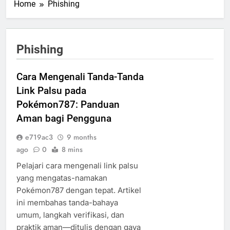
Home
Phishing
Phishing
Cara Mengenali Tanda-Tanda
Link Palsu pada
Pokémon787: Panduan
Aman bagi Pengguna
e719ac3
9 months
ago
0
8 mins
Pelajari cara mengenali link palsu
yang mengatas-namakan
Pokémon787 dengan tepat. Artikel
ini membahas tanda-bahaya
umum, langkah verifikasi, dan
praktik aman—ditulis dengan gaya