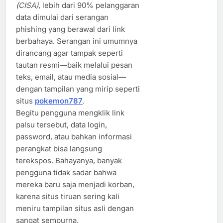
(CISA)
, lebih dari 90% pelanggaran
data dimulai dari serangan
phishing yang berawal dari link
berbahaya. Serangan ini umumnya
dirancang agar tampak seperti
tautan resmi—baik melalui pesan
teks, email, atau media sosial—
dengan tampilan yang mirip seperti
situs
pokemon787
.
Begitu pengguna mengklik link
palsu tersebut, data login,
password, atau bahkan informasi
perangkat bisa langsung
terekspos. Bahayanya, banyak
pengguna tidak sadar bahwa
mereka baru saja menjadi korban,
karena situs tiruan sering kali
meniru tampilan situs asli dengan
sangat sempurna.