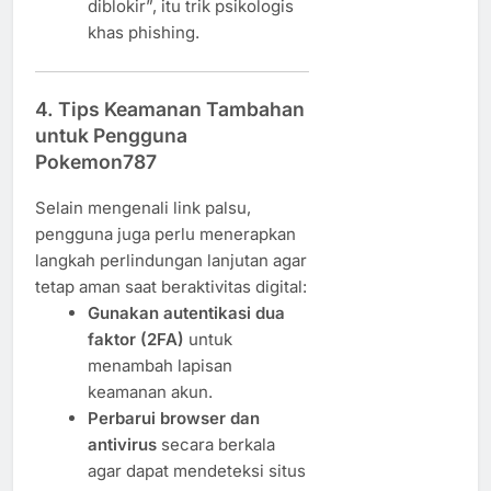
diblokir”, itu trik psikologis
khas phishing.
4. Tips Keamanan Tambahan
untuk Pengguna
Pokemon787
Selain mengenali link palsu,
pengguna juga perlu menerapkan
langkah perlindungan lanjutan agar
tetap aman saat beraktivitas digital:
Gunakan autentikasi dua
faktor (2FA)
untuk
menambah lapisan
keamanan akun.
Perbarui browser dan
antivirus
secara berkala
agar dapat mendeteksi situs