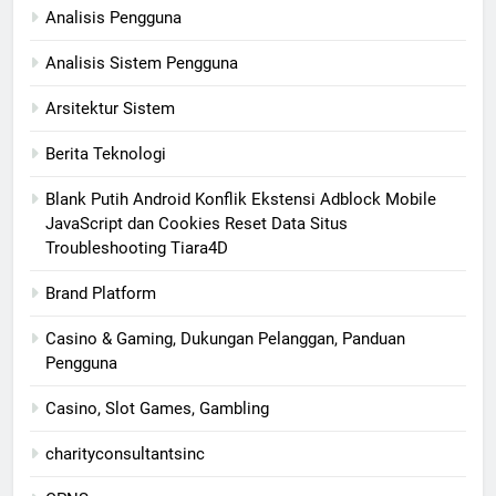
Analisis Pengguna
Analisis Sistem Pengguna
Arsitektur Sistem
Berita Teknologi
Blank Putih Android Konflik Ekstensi Adblock Mobile
JavaScript dan Cookies Reset Data Situs
Troubleshooting Tiara4D
Brand Platform
Casino & Gaming, Dukungan Pelanggan, Panduan
Pengguna
Casino, Slot Games, Gambling
charityconsultantsinc