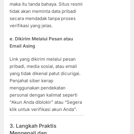
maka itu tanda bahaya. Situs resmi
tidak akan meminta data pribadi
secara mendadak tanpa proses
verifikasi yang jelas.
e. Dikirim Melalui Pesan atau
Email Asing
Link yang dikirim melalui pesan
pribadi, media sosial, atau email
yang tidak dikenal patut dicurigai.
Penjahat siber kerap
menggunakan pendekatan
personal dengan kalimat seperti
“Akun Anda diblokir” atau “Segera
klik untuk verifikasi akun Anda”.
3. Langkah Praktis
Mengenali dan