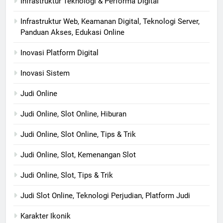
Infrastruktur Teknologi & Performa Digital
Infrastruktur Web, Keamanan Digital, Teknologi Server,
Panduan Akses, Edukasi Online
Inovasi Platform Digital
Inovasi Sistem
Judi Online
Judi Online, Slot Online, Hiburan
Judi Online, Slot Online, Tips & Trik
Judi Online, Slot, Kemenangan Slot
Judi Online, Slot, Tips & Trik
Judi Slot Online, Teknologi Perjudian, Platform Judi
Karakter Ikonik