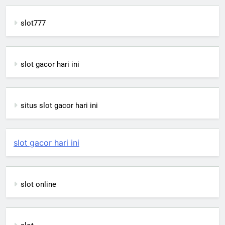
slot777
slot gacor hari ini
situs slot gacor hari ini
slot gacor hari ini
slot online