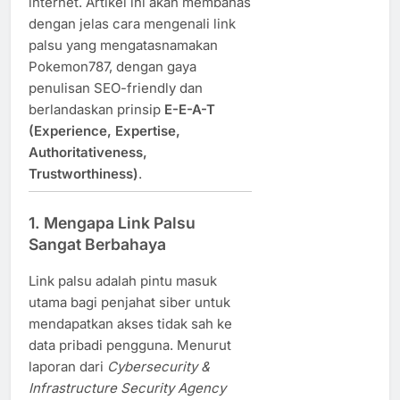
internet. Artikel ini akan membahas
dengan jelas cara mengenali link
palsu yang mengatasnamakan
Pokemon787, dengan gaya
penulisan SEO-friendly dan
berlandaskan prinsip
E-E-A-T
(Experience, Expertise,
Authoritativeness,
Trustworthiness)
.
1. Mengapa Link Palsu
Sangat Berbahaya
Link palsu adalah pintu masuk
utama bagi penjahat siber untuk
mendapatkan akses tidak sah ke
data pribadi pengguna. Menurut
laporan dari
Cybersecurity &
Infrastructure Security Agency