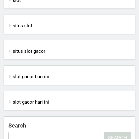
slot
situs slot
situs slot gacor
slot gacor hari ini
slot gacor hari ini
Search
SEARCH