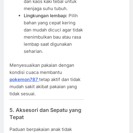
dan kaos kaki tebal untuk
menjaga suhu tubuh.
Lingkungan lembap:
Pilih
bahan yang cepat kering
dan mudah dicuci agar tidak
menimbulkan bau atau rasa
lembap saat digunakan
seharian.
Menyesuaikan pakaian dengan
kondisi cuaca membantu
pokemon787
tetap aktif dan tidak
mudah sakit akibat pakaian yang
tidak sesuai.
5. Aksesori dan Sepatu yang
Tepat
Paduan berpakaian anak tidak