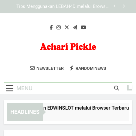
Skip
EDWINSLOT dengan Sistem Akses yang Stabil
to
dan Responsif
content
LEBAH4D dengan Sistem Akses yang Stabil dan
Responsif
Tips Menggunakan EDWINSLOT melalui Browser
Terbaru
Tips Menggunakan LEBAH4D melalui Browser
Terbaru
Achari Pickle
EDWINSLOT dengan Sistem Akses yang Stabil
Rasakan Kelezatan Acar Khas India Dari
dan Responsif
NEWSLETTER
RANDOM NEWS
Achari Pickle. Produk Autentik Dengan Rasa
LEBAH4D dengan Sistem Akses yang Stabil dan
Responsif
Yang Menggugah Selera.
MENU
ips Menggunakan EDWINSLOT melalui Browser Terbaru
HEADLINES
 Weeks Ago