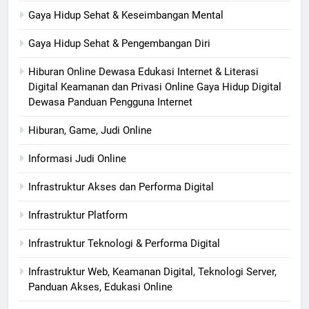
Gaya Hidup Sehat & Keseimbangan Mental
Gaya Hidup Sehat & Pengembangan Diri
Hiburan Online Dewasa Edukasi Internet & Literasi
Digital Keamanan dan Privasi Online Gaya Hidup Digital
Dewasa Panduan Pengguna Internet
Hiburan, Game, Judi Online
Informasi Judi Online
Infrastruktur Akses dan Performa Digital
Infrastruktur Platform
Infrastruktur Teknologi & Performa Digital
Infrastruktur Web, Keamanan Digital, Teknologi Server,
Panduan Akses, Edukasi Online