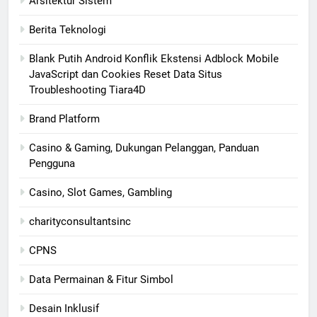
Arsitektur Sistem
Berita Teknologi
Blank Putih Android Konflik Ekstensi Adblock Mobile
JavaScript dan Cookies Reset Data Situs
Troubleshooting Tiara4D
Brand Platform
Casino & Gaming, Dukungan Pelanggan, Panduan
Pengguna
Casino, Slot Games, Gambling
charityconsultantsinc
CPNS
Data Permainan & Fitur Simbol
Desain Inklusif