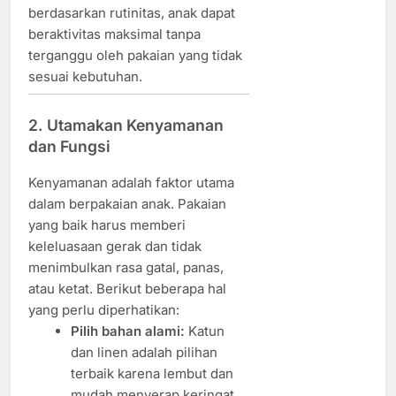
berdasarkan rutinitas, anak dapat
beraktivitas maksimal tanpa
terganggu oleh pakaian yang tidak
sesuai kebutuhan.
2. Utamakan Kenyamanan
dan Fungsi
Kenyamanan adalah faktor utama
dalam berpakaian anak. Pakaian
yang baik harus memberi
keleluasaan gerak dan tidak
menimbulkan rasa gatal, panas,
atau ketat. Berikut beberapa hal
yang perlu diperhatikan:
Pilih bahan alami:
Katun
dan linen adalah pilihan
terbaik karena lembut dan
mudah menyerap keringat.