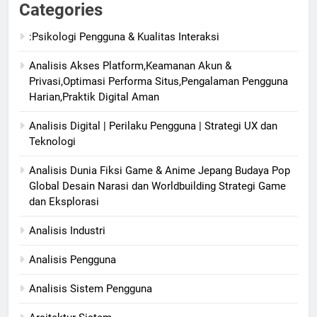
Categories
:Psikologi Pengguna & Kualitas Interaksi
Analisis Akses Platform,Keamanan Akun &
Privasi,Optimasi Performa Situs,Pengalaman Pengguna
Harian,Praktik Digital Aman
Analisis Digital | Perilaku Pengguna | Strategi UX dan
Teknologi
Analisis Dunia Fiksi Game & Anime Jepang Budaya Pop
Global Desain Narasi dan Worldbuilding Strategi Game
dan Eksplorasi
Analisis Industri
Analisis Pengguna
Analisis Sistem Pengguna