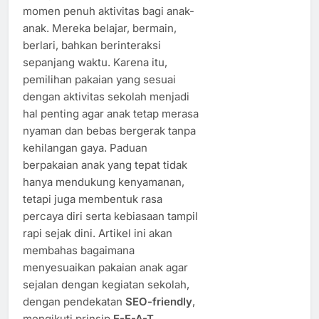
momen penuh aktivitas bagi anak-
anak. Mereka belajar, bermain,
berlari, bahkan berinteraksi
sepanjang waktu. Karena itu,
pemilihan pakaian yang sesuai
dengan aktivitas sekolah menjadi
hal penting agar anak tetap merasa
nyaman dan bebas bergerak tanpa
kehilangan gaya. Paduan
berpakaian anak yang tepat tidak
hanya mendukung kenyamanan,
tetapi juga membentuk rasa
percaya diri serta kebiasaan tampil
rapi sejak dini. Artikel ini akan
membahas bagaimana
menyesuaikan pakaian anak agar
sejalan dengan kegiatan sekolah,
dengan pendekatan
SEO-friendly
,
mengikuti prinsip
E-E-A-T