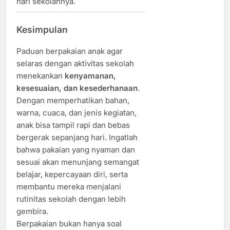
hari sekolahnya.
Kesimpulan
Paduan berpakaian anak agar
selaras dengan aktivitas sekolah
menekankan
kenyamanan,
kesesuaian, dan kesederhanaan
.
Dengan memperhatikan bahan,
warna, cuaca, dan jenis kegiatan,
anak bisa tampil rapi dan bebas
bergerak sepanjang hari. Ingatlah
bahwa pakaian yang nyaman dan
sesuai akan menunjang semangat
belajar, kepercayaan diri, serta
membantu mereka menjalani
rutinitas sekolah dengan lebih
gembira.
Berpakaian bukan hanya soal