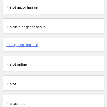
slot gacor hari ini
situs slot gacor hari ini
slot gacor hari ini
slot online
slot
situs slot