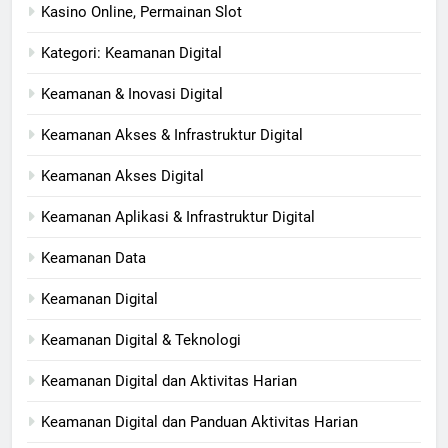
Kasino Online, Permainan Slot
Kategori: Keamanan Digital
Keamanan & Inovasi Digital
Keamanan Akses & Infrastruktur Digital
Keamanan Akses Digital
Keamanan Aplikasi & Infrastruktur Digital
Keamanan Data
Keamanan Digital
Keamanan Digital & Teknologi
Keamanan Digital dan Aktivitas Harian
Keamanan Digital dan Panduan Aktivitas Harian