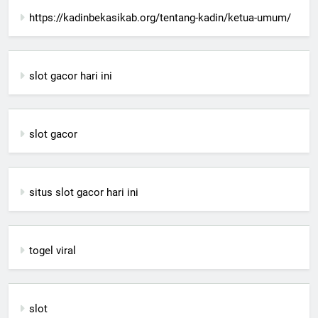
https://kadinbekasikab.org/tentang-kadin/ketua-umum/
slot gacor hari ini
slot gacor
situs slot gacor hari ini
togel viral
slot