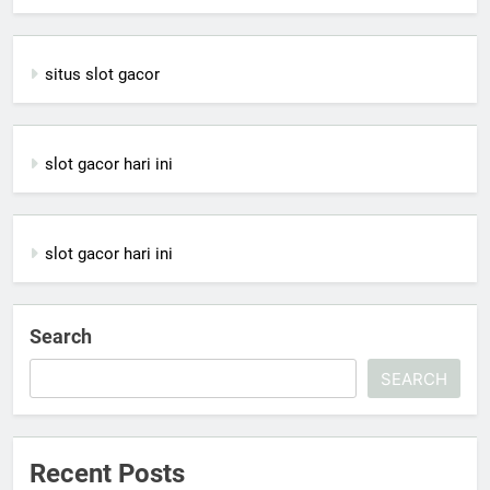
situs slot gacor
slot gacor hari ini
slot gacor hari ini
Search
SEARCH
Recent Posts