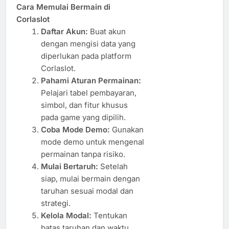
Cara Memulai Bermain di
Corlaslot
Daftar Akun:
Buat akun
dengan mengisi data yang
diperlukan pada platform
Corlaslot.
Pahami Aturan Permainan:
Pelajari tabel pembayaran,
simbol, dan fitur khusus
pada game yang dipilih.
Coba Mode Demo:
Gunakan
mode demo untuk mengenal
permainan tanpa risiko.
Mulai Bertaruh:
Setelah
siap, mulai bermain dengan
taruhan sesuai modal dan
strategi.
Kelola Modal:
Tentukan
batas taruhan dan waktu