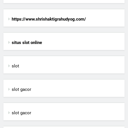
https://www.shrishaktigrahudyog.com/
situs slot online
slot
slot gacor
slot gacor