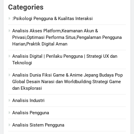
Categories
:Psikologi Pengguna & Kualitas Interaksi
Analisis Akses Platform,Keamanan Akun &
Privasi,Optimasi Performa Situs,Pengalaman Pengguna
Harian,Praktik Digital Aman
Analisis Digital | Perilaku Pengguna | Strategi UX dan
Teknologi
Analisis Dunia Fiksi Game & Anime Jepang Budaya Pop
Global Desain Narasi dan Worldbuilding Strategi Game
dan Eksplorasi
Analisis Industri
Analisis Pengguna
Analisis Sistem Pengguna