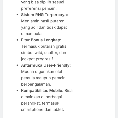
yang bisa dipilih sesuai
preferensi pemain.
Sistem RNG Terpercaya:
Menjamin hasil putaran
yang adil dan tidak dapat
dimanipulasi.
Fitur Bonus Lengkap:
Termasuk putaran gratis,
simbol wild, scatter, dan
jackpot progresif.
Antarmuka User-Friendly:
Mudah digunakan oleh
pemula maupun pemain
berpengalaman.
Kompatibilitas Mobile:
Bisa
dimainkan di berbagai
perangkat, termasuk
smartphone dan tablet.