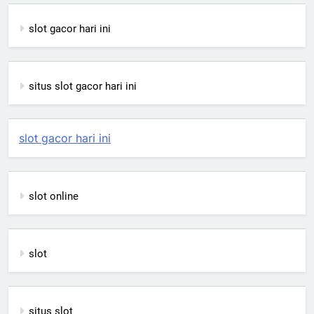
slot gacor hari ini
situs slot gacor hari ini
slot gacor hari ini
slot online
slot
situs slot