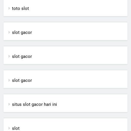
toto slot
slot gacor
slot gacor
slot gacor
situs slot gacor hari ini
slot