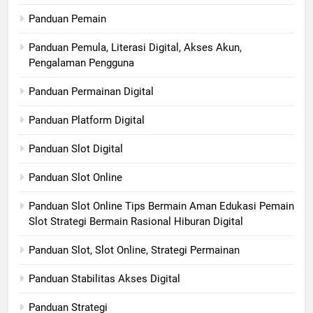
Panduan Pemain
Panduan Pemula, Literasi Digital, Akses Akun,
Pengalaman Pengguna
Panduan Permainan Digital
Panduan Platform Digital
Panduan Slot Digital
Panduan Slot Online
Panduan Slot Online Tips Bermain Aman Edukasi Pemain
Slot Strategi Bermain Rasional Hiburan Digital
Panduan Slot, Slot Online, Strategi Permainan
Panduan Stabilitas Akses Digital
Panduan Strategi