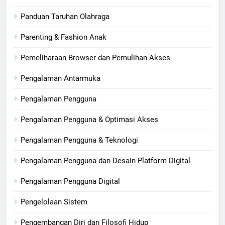
Panduan Taruhan Olahraga
Parenting & Fashion Anak
Pemeliharaan Browser dan Pemulihan Akses
Pengalaman Antarmuka
Pengalaman Pengguna
Pengalaman Pengguna & Optimasi Akses
Pengalaman Pengguna & Teknologi
Pengalaman Pengguna dan Desain Platform Digital
Pengalaman Pengguna Digital
Pengelolaan Sistem
Pengembangan Diri dan Filosofi Hidup