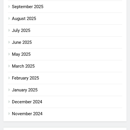
September 2025
August 2025
July 2025
June 2025
May 2025
March 2025
February 2025
January 2025
December 2024
November 2024