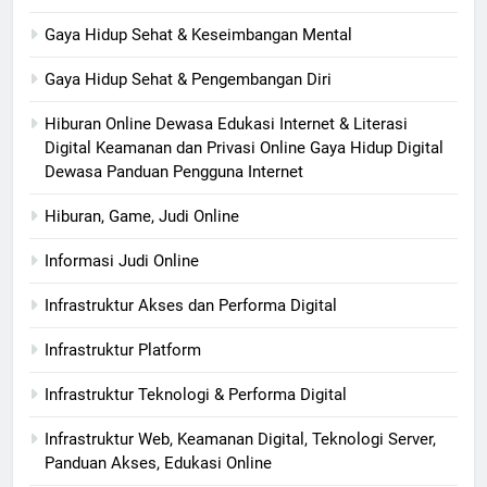
Gaya Hidup Sehat & Keseimbangan Mental
Gaya Hidup Sehat & Pengembangan Diri
Hiburan Online Dewasa Edukasi Internet & Literasi
Digital Keamanan dan Privasi Online Gaya Hidup Digital
Dewasa Panduan Pengguna Internet
Hiburan, Game, Judi Online
Informasi Judi Online
Infrastruktur Akses dan Performa Digital
Infrastruktur Platform
Infrastruktur Teknologi & Performa Digital
Infrastruktur Web, Keamanan Digital, Teknologi Server,
Panduan Akses, Edukasi Online