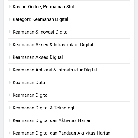
Kasino Online, Permainan Slot
Kategori: Keamanan Digital
Keamanan & Inovasi Digital
Keamanan Akses & Infrastruktur Digital
Keamanan Akses Digital
Keamanan Aplikasi & Infrastruktur Digital
Keamanan Data
Keamanan Digital
Keamanan Digital & Teknologi
Keamanan Digital dan Aktivitas Harian
Keamanan Digital dan Panduan Aktivitas Harian