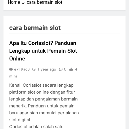
Home
cara bermain slot
cara bermain slot
Apa Itu Corlaslot? Panduan
Lengkap untuk Pemain Slot
Online
e719ac3
1 year ago
0
4
mins
Kenali Corlaslot secara lengkap,
platform slot online dengan fitur
lengkap dan pengalaman bermain
menarik. Panduan untuk pemain
baru agar siap memulai perjalanan
slot digital.
Corlaslot adalah salah satu