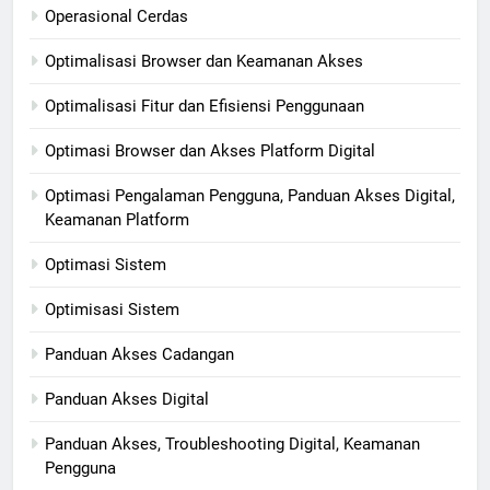
Operasional Cerdas
Optimalisasi Browser dan Keamanan Akses
Optimalisasi Fitur dan Efisiensi Penggunaan
Optimasi Browser dan Akses Platform Digital
Optimasi Pengalaman Pengguna, Panduan Akses Digital,
Keamanan Platform
Optimasi Sistem
Optimisasi Sistem
Panduan Akses Cadangan
Panduan Akses Digital
Panduan Akses, Troubleshooting Digital, Keamanan
Pengguna