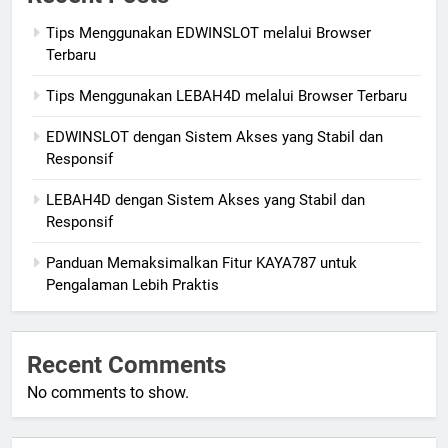
Tips Menggunakan EDWINSLOT melalui Browser
Terbaru
Tips Menggunakan LEBAH4D melalui Browser Terbaru
EDWINSLOT dengan Sistem Akses yang Stabil dan
Responsif
LEBAH4D dengan Sistem Akses yang Stabil dan
Responsif
Panduan Memaksimalkan Fitur KAYA787 untuk
Pengalaman Lebih Praktis
Recent Comments
No comments to show.