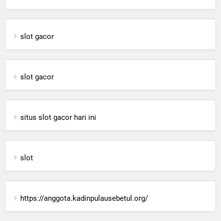
slot gacor
slot gacor
situs slot gacor hari ini
slot
https://anggota.kadinpulausebetul.org/