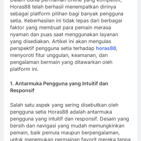
Horas88 telah berhasil menempatkan dirinya
sebagai platform pilihan bagi banyak pengguna
setia. Keberhasilan ini tidak lepas dari berbagai
faktor yang membuat para pemain merasa
nyaman dan puas saat menggunakan layanan
yang disediakan. Artikel ini akan mengulas
perspektif pengguna setia terhadap
horas88
,
menyoroti fitur unggulan, keamanan, dan
pengalaman bermain yang ditawarkan oleh
platform ini.​
1. Antarmuka Pengguna yang Intuitif dan
Responsif
Salah satu aspek yang sering disebutkan oleh
pengguna setia Horas88 adalah antarmuka
pengguna yang intuitif dan responsif. Desain yang
bersih dan navigasi yang mudah memungkinkan
pemain, baik pemula maupun berpengalaman,
untuk menemukan permainan favorit mereka tanpa