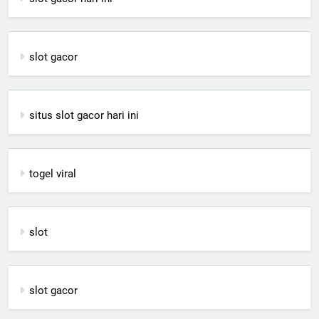
slot gacor
situs slot gacor hari ini
togel viral
slot
slot gacor