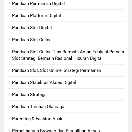
Panduan Permainan Digital
Panduan Platform Digital
Panduan Slot Digital
Panduan Slot Online
Panduan Slot Online Tips Bermain Aman Edukasi Pemain
Slot Strategi Bermain Rasional Hiburan Digital
Panduan Slot, Slot Online, Strategi Permainan
Panduan Stabilitas Akses Digital
Panduan Strategi
Panduan Taruhan Olahraga
Parenting & Fashion Anak
Pemeliharaan Browser dan Pemulihan Akses