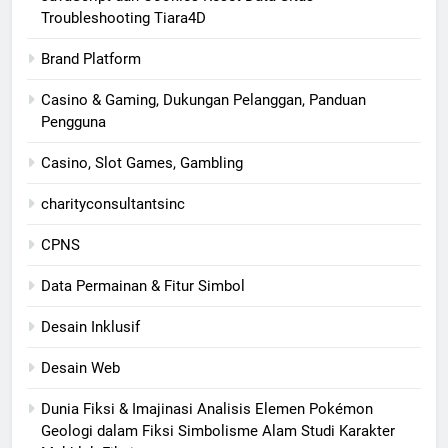
Troubleshooting Tiara4D
Brand Platform
Casino & Gaming, Dukungan Pelanggan, Panduan
Pengguna
Casino, Slot Games, Gambling
charityconsultantsinc
CPNS
Data Permainan & Fitur Simbol
Desain Inklusif
Desain Web
Dunia Fiksi & Imajinasi Analisis Elemen Pokémon
Geologi dalam Fiksi Simbolisme Alam Studi Karakter