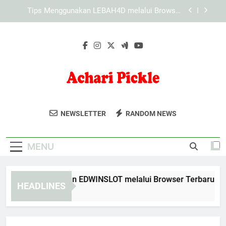
Skip
EDWINSLOT dengan Sistem Akses yang Stabil
to
dan Responsif
content
LEBAH4D dengan Sistem Akses yang Stabil dan
Responsif
Tips Menggunakan EDWINSLOT melalui Browser
Terbaru
Tips Menggunakan LEBAH4D melalui Browser
Terbaru
Achari Pickle
EDWINSLOT dengan Sistem Akses yang Stabil
Rasakan Kelezatan Acar Khas India Dari
dan Responsif
NEWSLETTER
RANDOM NEWS
Achari Pickle. Produk Autentik Dengan Rasa
LEBAH4D dengan Sistem Akses yang Stabil dan
Responsif
Yang Menggugah Selera.
MENU
ips Menggunakan EDWINSLOT melalui Browser Terbaru
HEADLINES
Weeks Ago