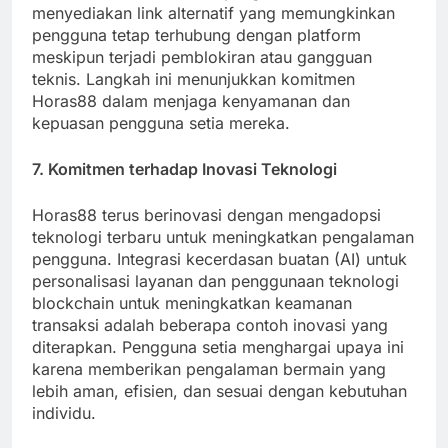
menyediakan link alternatif yang memungkinkan
pengguna tetap terhubung dengan platform
meskipun terjadi pemblokiran atau gangguan
teknis. Langkah ini menunjukkan komitmen
Horas88 dalam menjaga kenyamanan dan
kepuasan pengguna setia mereka. ​
7. Komitmen terhadap Inovasi Teknologi
Horas88 terus berinovasi dengan mengadopsi
teknologi terbaru untuk meningkatkan pengalaman
pengguna. Integrasi kecerdasan buatan (AI) untuk
personalisasi layanan dan penggunaan teknologi
blockchain untuk meningkatkan keamanan
transaksi adalah beberapa contoh inovasi yang
diterapkan. Pengguna setia menghargai upaya ini
karena memberikan pengalaman bermain yang
lebih aman, efisien, dan sesuai dengan kebutuhan
individu.​