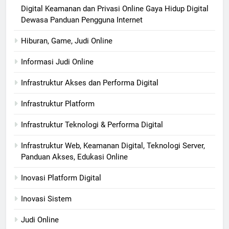
Digital Keamanan dan Privasi Online Gaya Hidup Digital
Dewasa Panduan Pengguna Internet
Hiburan, Game, Judi Online
Informasi Judi Online
Infrastruktur Akses dan Performa Digital
Infrastruktur Platform
Infrastruktur Teknologi & Performa Digital
Infrastruktur Web, Keamanan Digital, Teknologi Server,
Panduan Akses, Edukasi Online
Inovasi Platform Digital
Inovasi Sistem
Judi Online