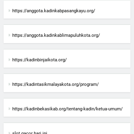
https://anggota.kadinkabpasangkayu.org/
https://anggota.kadinkablimapuluhkota.org/
https://kadinbinjaikota.org/
https://kadintasikmalayakota.org/program/
https://kadinbekasikab.org/tentang-kadin/ketua-umum/
slot gacor hari ini