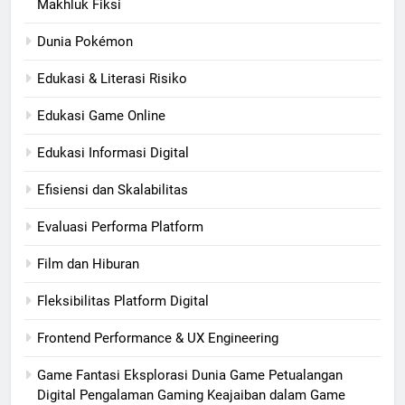
Makhluk Fiksi
Dunia Pokémon
Edukasi & Literasi Risiko
Edukasi Game Online
Edukasi Informasi Digital
Efisiensi dan Skalabilitas
Evaluasi Performa Platform
Film dan Hiburan
Fleksibilitas Platform Digital
Frontend Performance & UX Engineering
Game Fantasi Eksplorasi Dunia Game Petualangan
Digital Pengalaman Gaming Keajaiban dalam Game