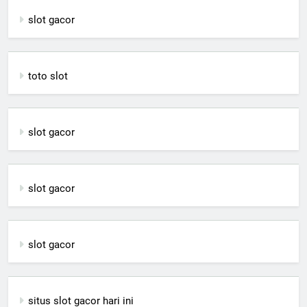
slot gacor
toto slot
slot gacor
slot gacor
slot gacor
situs slot gacor hari ini