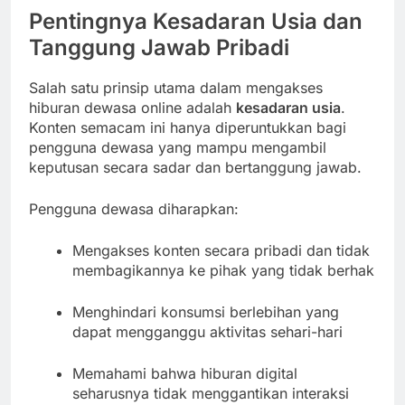
Pentingnya Kesadaran Usia dan
Tanggung Jawab Pribadi
Salah satu prinsip utama dalam mengakses
hiburan dewasa online adalah
kesadaran usia
.
Konten semacam ini hanya diperuntukkan bagi
pengguna dewasa yang mampu mengambil
keputusan secara sadar dan bertanggung jawab.
Pengguna dewasa diharapkan:
Mengakses konten secara pribadi dan tidak
membagikannya ke pihak yang tidak berhak
Menghindari konsumsi berlebihan yang
dapat mengganggu aktivitas sehari-hari
Memahami bahwa hiburan digital
seharusnya tidak menggantikan interaksi