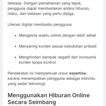
dewasa. Dengan pemahaman yang tepat,
pengguna dapat membedakan antara hiburan,
risiko, dan batasan yang perlu dijaga.
Literasi digital membantu pengguna:
Mengelola waktu online dengan lebih sehat
Menyaring konten sesuai kebutuhan pribadi
Menghindari dampak negatif dari konsumsi
konten tanpa kontrol
Pendekatan ini memperkuat unsur
expertise
,
karena menempatkan pengguna sebagai individu
yang sadar teknologi.
Menggunakan Hiburan Online
Secara Seimbang