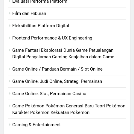
Evaluasi Performa Platform
Film dan Hiburan
Fleksibilitas Platform Digital
Frontend Performance & UX Engineering
Game Fantasi Eksplorasi Dunia Game Petualangan
Digital Pengalaman Gaming Keajaiban dalam Game
Game Online / Panduan Bermain / Slot Online
Game Online, Judi Online, Strategi Permainan
Game Online, Slot, Permainan Casino
Game Pokémon Pokémon Generasi Baru Teori Pokémon
Karakter Pokémon Kekuatan Pokémon
Gaming & Entertainment