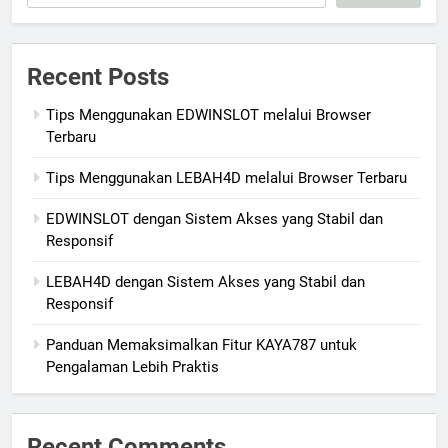
Recent Posts
Tips Menggunakan EDWINSLOT melalui Browser
Terbaru
Tips Menggunakan LEBAH4D melalui Browser Terbaru
EDWINSLOT dengan Sistem Akses yang Stabil dan
Responsif
LEBAH4D dengan Sistem Akses yang Stabil dan
Responsif
Panduan Memaksimalkan Fitur KAYA787 untuk
Pengalaman Lebih Praktis
Recent Comments