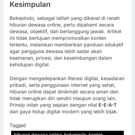
Kesimpulan
BokepIndo, sebagai istilah yang dikenal di ranah
hiburan dewasa online, perlu dipahami secara
dewasa, objektif, dan bertanggung jawab. Artikel
ini tidak bertujuan mempromosikan konten
tertentu, melainkan memberikan panduan edukatif
agar pengguna dewasa lebih sadar akan
keamanan, privasi, dan keseimbangan dalam
kehidupan digital.
Dengan mengedepankan literasi digital, kesadaran
pribadi, serta penggunaan internet yang sehat,
hiburan online dapat dinikmati secara aman dan
tidak merugikan diri sendiri maupun orang lain.
Prinsip inilah yang sejalan dengan nilai
E-E-A-T
dan gaya hidup digital modern yang lebih bijak.
Tagged:
hiburan dewasa online, bokepindo, konten