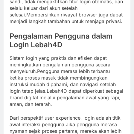
sandi, tidak mengaktifkan fitur login otomatis, dan
selalu keluar dari akun setelah
selesai.Membersihkan riwayat browser juga dapat
menjadi langkah tambahan untuk menjaga privasi.
Pengalaman Pengguna dalam
Login Lebah4D
Sistem login yang praktis dan efisien dapat
meningkatkan pengalaman pengguna secara
menyeluruh.Pengguna merasa lebih terbantu
ketika proses masuk tidak membingungkan,
instruksi mudah dipahami, dan navigasi setelah
login tetap jelas.Lebah4D dapat diperkuat sebagai
brand digital melalui pengalaman awal yang rapi,
aman, dan terarah.
Dari perspektif user experience, login adalah titik
awal interaksi pengguna.Jika pengguna merasa
nyaman sejak proses pertama, mereka akan lebih