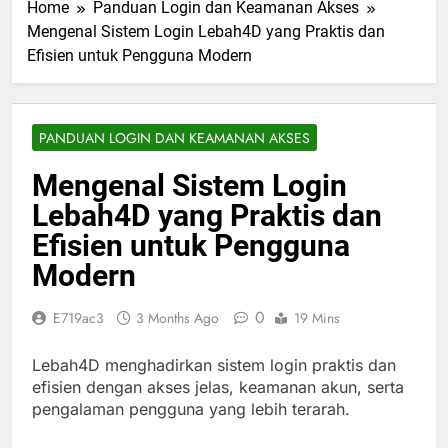
Home
Panduan Login dan Keamanan Akses
Mengenal Sistem Login Lebah4D yang Praktis dan
Efisien untuk Pengguna Modern
PANDUAN LOGIN DAN KEAMANAN AKSES
Mengenal Sistem Login
Lebah4D yang Praktis dan
Efisien untuk Pengguna
Modern
0
E719ac3
3 Months Ago
19 Mins
Lebah4D menghadirkan sistem login praktis dan
efisien dengan akses jelas, keamanan akun, serta
pengalaman pengguna yang lebih terarah.