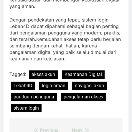
yang aman.
Dengan pendekatan yang tepat, sistem login
Lebah4D dapat dipahami sebagai bagian penting
dari pengalaman pengguna yang modern, praktis,
dan terarah.Kemudahan akses tetap perlu berjalan
seimbang dengan kehati-hatian, karena
pengalaman digital yang baik selalu dimulai dari
keamanan dan kejelasan.
Tagged:
akses akun
Keamanan Digital
Lebah4D
login aman
navigasi akun
panduan pengguna
pengalaman akses
sistem login
Previous:
Next:
Post