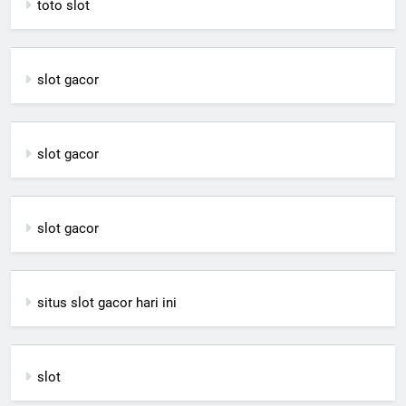
toto slot
slot gacor
slot gacor
slot gacor
situs slot gacor hari ini
slot