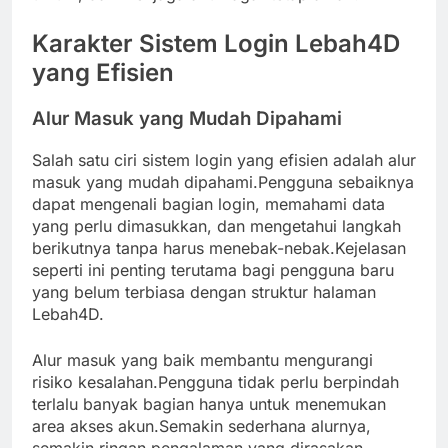
Karakter Sistem Login Lebah4D
yang Efisien
Alur Masuk yang Mudah Dipahami
Salah satu ciri sistem login yang efisien adalah alur
masuk yang mudah dipahami.Pengguna sebaiknya
dapat mengenali bagian login, memahami data
yang perlu dimasukkan, dan mengetahui langkah
berikutnya tanpa harus menebak-nebak.Kejelasan
seperti ini penting terutama bagi pengguna baru
yang belum terbiasa dengan struktur halaman
Lebah4D.
Alur masuk yang baik membantu mengurangi
risiko kesalahan.Pengguna tidak perlu berpindah
terlalu banyak bagian hanya untuk menemukan
area akses akun.Semakin sederhana alurnya,