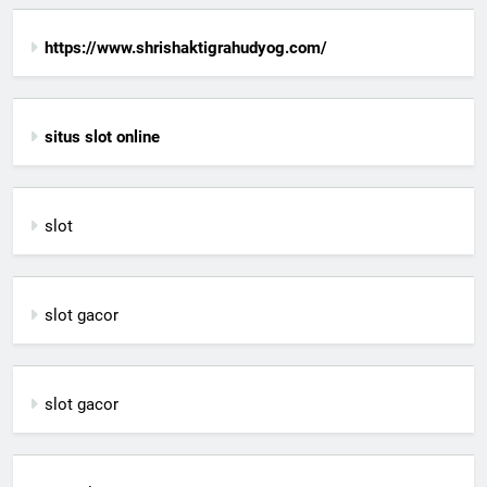
https://www.shrishaktigrahudyog.com/
situs slot online
slot
slot gacor
slot gacor