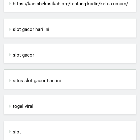
https://kadinbekasikab.org/tentang-kadin/ketua-umum/
slot gacor hari ini
slot gacor
situs slot gacor hari ini
togel viral
slot