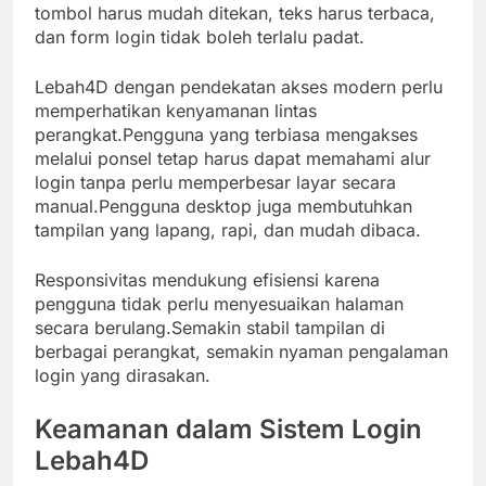
tombol harus mudah ditekan, teks harus terbaca,
dan form login tidak boleh terlalu padat.
Lebah4D dengan pendekatan akses modern perlu
memperhatikan kenyamanan lintas
perangkat.Pengguna yang terbiasa mengakses
melalui ponsel tetap harus dapat memahami alur
login tanpa perlu memperbesar layar secara
manual.Pengguna desktop juga membutuhkan
tampilan yang lapang, rapi, dan mudah dibaca.
Responsivitas mendukung efisiensi karena
pengguna tidak perlu menyesuaikan halaman
secara berulang.Semakin stabil tampilan di
berbagai perangkat, semakin nyaman pengalaman
login yang dirasakan.
Keamanan dalam Sistem Login
Lebah4D