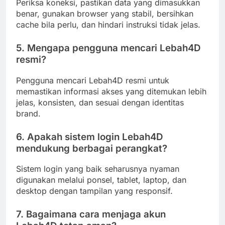
Periksa koneksi, pastikan data yang dimasukkan
benar, gunakan browser yang stabil, bersihkan
cache bila perlu, dan hindari instruksi tidak jelas.
5. Mengapa pengguna mencari Lebah4D
resmi?
Pengguna mencari Lebah4D resmi untuk
memastikan informasi akses yang ditemukan lebih
jelas, konsisten, dan sesuai dengan identitas
brand.
6. Apakah sistem login Lebah4D
mendukung berbagai perangkat?
Sistem login yang baik seharusnya nyaman
digunakan melalui ponsel, tablet, laptop, dan
desktop dengan tampilan yang responsif.
7. Bagaimana cara menjaga akun