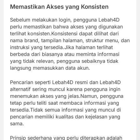
Memastikan Akses yang Konsisten
Sebelum melakukan login, pengguna Lebah4D
perlu memastikan bahwa akses yang digunakan
terlihat konsisten.Konsistensi dapat dilihat dari
nama brand, tampilan halaman, struktur menu, dan
instruksi yang tersedia.Jika halaman terlihat
berbeda dari biasanya atau meminta informasi
yang tidak relevan, pengguna sebaiknya tidak
langsung memasukkan data akun.
Pencarian seperti Lebah4D resmi dan Lebah4D
alternatif sering muncul karena pengguna ingin
menemukan akses yang jelas.Namun, pengguna
tetap perlu teliti saat membaca informasi yang
tersedia.Tidak semua informasi yang muncul di
pencarian memiliki kualitas dan kejelasan yang
sama.
Prinsip sederhana yang perlu diterapkan adalah