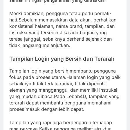
semakin ringan pengalaman yang dirasakan.
Meski demikian, pengguna tetap perlu berhati-
hati.Sebelum memasukkan data akun, perhatikan
konsistensi halaman, nama brand, tampilan, dan
instruksi yang tersedia.Jika ada bagian yang
terasa janggal, sebaiknya berhenti sejenak dan
tidak langsung melanjutkan.
Tampilan Login yang Bersih dan Terarah
Tampilan login yang bersih membantu pengguna
fokus pada proses utama.Halaman login yang baik
sebaiknya tidak terlalu ramai, tidak dipenuhi
elemen yang mengganggu, dan memiliki instruksi
yang mudah dibaca.Pada Lebah4D, tampilan yang
terarah dapat membantu pengguna memahami
proses masuk dengan lebih cepat.
Tampilan yang rapi juga berpengaruh terhadap
rasa percaya.Ketika pengguna melihat struktur