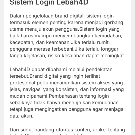
Sistem Login Lebah4D
Dalam pengelolaan brand digital, sistem login
termasuk elemen penting karena menjadi gerbang
utama menuju akun pengguna.Sistem login yang
baik harus mampu menyeimbangkan kemudahan,
kecepatan, dan keamanan.Jika terlalu rumit,
pengguna merasa terbebani.Jika terlalu longgar
tanpa kejelasan, risiko kesalahan dapat meningkat.
Lebah4D dapat dipahami melalui pendekatan
tersebut.Brand digital yang ingin terlihat
profesional perlu menampilkan sistem akses yang
jelas, navigasi yang konsisten, dan informasi yang
mudah dipahami.Pembahasan tentang login
sebaiknya tidak hanya menonjolkan kemudahan,
tetapi juga mengingatkan pengguna agar menjaga
data akun.
Dari sudut pandang otoritas konten, artikel tentang