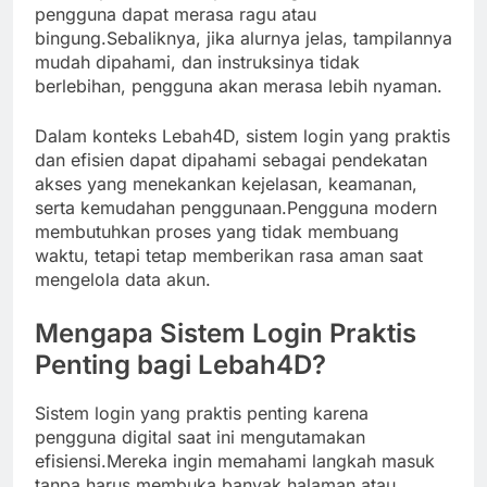
pengguna dapat merasa ragu atau
bingung.Sebaliknya, jika alurnya jelas, tampilannya
mudah dipahami, dan instruksinya tidak
berlebihan, pengguna akan merasa lebih nyaman.
Dalam konteks Lebah4D, sistem login yang praktis
dan efisien dapat dipahami sebagai pendekatan
akses yang menekankan kejelasan, keamanan,
serta kemudahan penggunaan.Pengguna modern
membutuhkan proses yang tidak membuang
waktu, tetapi tetap memberikan rasa aman saat
mengelola data akun.
Mengapa Sistem Login Praktis
Penting bagi Lebah4D?
Sistem login yang praktis penting karena
pengguna digital saat ini mengutamakan
efisiensi.Mereka ingin memahami langkah masuk
tanpa harus membuka banyak halaman atau