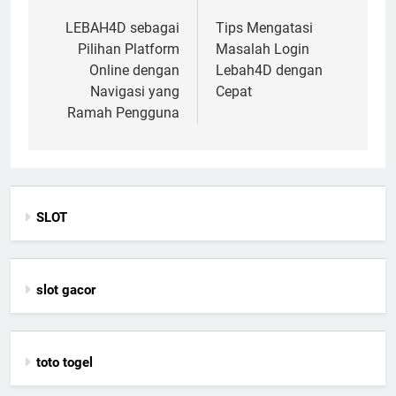
navigation
LEBAH4D sebagai
Tips Mengatasi
Pilihan Platform
Masalah Login
Online dengan
Lebah4D dengan
Navigasi yang
Cepat
Ramah Pengguna
SLOT
slot gacor
toto togel