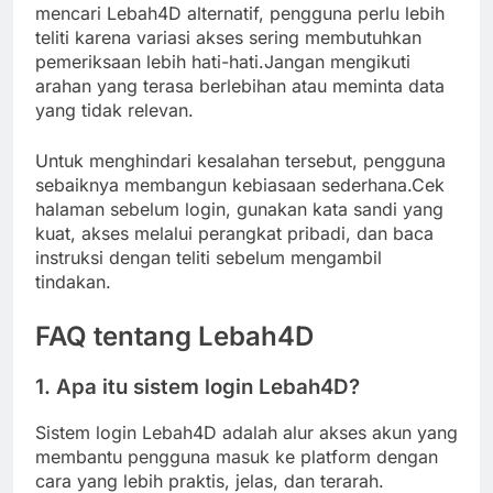
mencari Lebah4D alternatif, pengguna perlu lebih
teliti karena variasi akses sering membutuhkan
pemeriksaan lebih hati-hati.Jangan mengikuti
arahan yang terasa berlebihan atau meminta data
yang tidak relevan.
Untuk menghindari kesalahan tersebut, pengguna
sebaiknya membangun kebiasaan sederhana.Cek
halaman sebelum login, gunakan kata sandi yang
kuat, akses melalui perangkat pribadi, dan baca
instruksi dengan teliti sebelum mengambil
tindakan.
FAQ tentang Lebah4D
1. Apa itu sistem login Lebah4D?
Sistem login Lebah4D adalah alur akses akun yang
membantu pengguna masuk ke platform dengan
cara yang lebih praktis, jelas, dan terarah.