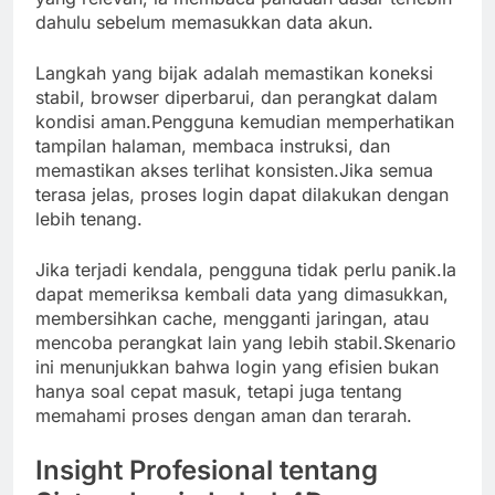
dahulu sebelum memasukkan data akun.
Langkah yang bijak adalah memastikan koneksi
stabil, browser diperbarui, dan perangkat dalam
kondisi aman.Pengguna kemudian memperhatikan
tampilan halaman, membaca instruksi, dan
memastikan akses terlihat konsisten.Jika semua
terasa jelas, proses login dapat dilakukan dengan
lebih tenang.
Jika terjadi kendala, pengguna tidak perlu panik.Ia
dapat memeriksa kembali data yang dimasukkan,
membersihkan cache, mengganti jaringan, atau
mencoba perangkat lain yang lebih stabil.Skenario
ini menunjukkan bahwa login yang efisien bukan
hanya soal cepat masuk, tetapi juga tentang
memahami proses dengan aman dan terarah.
Insight Profesional tentang