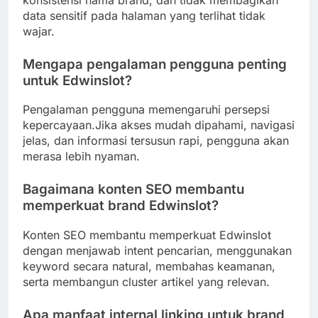
data sensitif pada halaman yang terlihat tidak
wajar.
Mengapa pengalaman pengguna penting
untuk Edwinslot?
Pengalaman pengguna memengaruhi persepsi
kepercayaan.Jika akses mudah dipahami, navigasi
jelas, dan informasi tersusun rapi, pengguna akan
merasa lebih nyaman.
Bagaimana konten SEO membantu
memperkuat brand Edwinslot?
Konten SEO membantu memperkuat Edwinslot
dengan menjawab intent pencarian, menggunakan
keyword secara natural, membahas keamanan,
serta membangun cluster artikel yang relevan.
Apa manfaat internal linking untuk brand