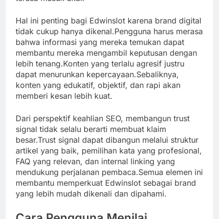
Hal ini penting bagi Edwinslot karena brand digital
tidak cukup hanya dikenal.Pengguna harus merasa
bahwa informasi yang mereka temukan dapat
membantu mereka mengambil keputusan dengan
lebih tenang.Konten yang terlalu agresif justru
dapat menurunkan kepercayaan.Sebaliknya,
konten yang edukatif, objektif, dan rapi akan
memberi kesan lebih kuat.
Dari perspektif keahlian SEO, membangun trust
signal tidak selalu berarti membuat klaim
besar.Trust signal dapat dibangun melalui struktur
artikel yang baik, pemilihan kata yang profesional,
FAQ yang relevan, dan internal linking yang
mendukung perjalanan pembaca.Semua elemen ini
membantu memperkuat Edwinslot sebagai brand
yang lebih mudah dikenali dan dipahami.
Cara Pengguna Menilai