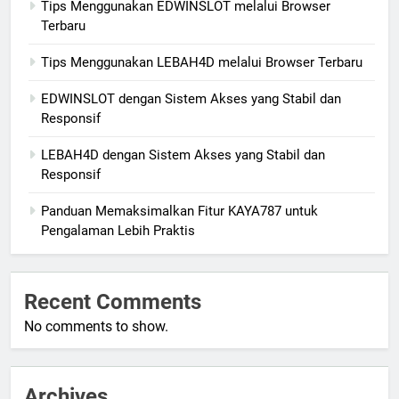
Tips Menggunakan EDWINSLOT melalui Browser
Terbaru
Tips Menggunakan LEBAH4D melalui Browser Terbaru
EDWINSLOT dengan Sistem Akses yang Stabil dan
Responsif
LEBAH4D dengan Sistem Akses yang Stabil dan
Responsif
Panduan Memaksimalkan Fitur KAYA787 untuk
Pengalaman Lebih Praktis
Recent Comments
No comments to show.
Archives