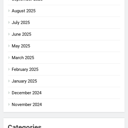
August 2025
July 2025
June 2025
May 2025
March 2025
February 2025
January 2025
December 2024
November 2024
Categories