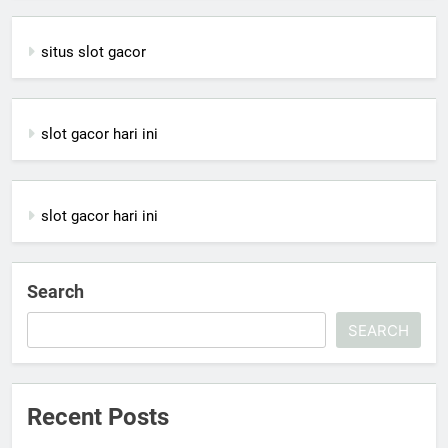
situs slot gacor
slot gacor hari ini
slot gacor hari ini
Search
SEARCH
Recent Posts