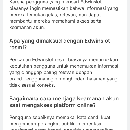
Karena pengguna yang mencari Edwinslot
biasanya ingin memastikan bahwa informasi yang
mereka temukan jelas, relevan, dan dapat
membantu mereka memahami akses serta
keamanan akun.
Apa yang dimaksud dengan Edwinslot
resmi?
Pencarian Edwinslot resmi biasanya menunjukkan
kebutuhan pengguna untuk menemukan informasi
yang dianggap paling relevan dengan
brand.Pengguna ingin menghindari halaman yang
tidak sesuai konteks.
Bagaimana cara menjaga keamanan akun
saat mengakses platform online?
Pengguna sebaiknya memakai kata sandi kuat,
menghindari perangkat publik, memeriksa
konsistensi nama brand, dan tidak membagikan