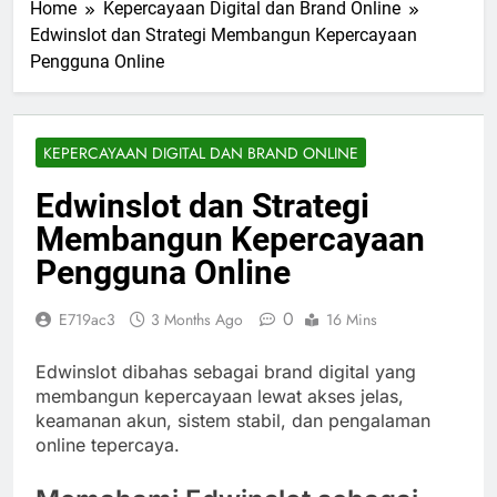
Home
Kepercayaan Digital dan Brand Online
Edwinslot dan Strategi Membangun Kepercayaan
Pengguna Online
KEPERCAYAAN DIGITAL DAN BRAND ONLINE
Edwinslot dan Strategi
Membangun Kepercayaan
Pengguna Online
0
E719ac3
3 Months Ago
16 Mins
Edwinslot dibahas sebagai brand digital yang
membangun kepercayaan lewat akses jelas,
keamanan akun, sistem stabil, dan pengalaman
online tepercaya.