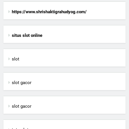
https://www.shrishaktigrahudyog.com/
situs slot online
slot
slot gacor
slot gacor