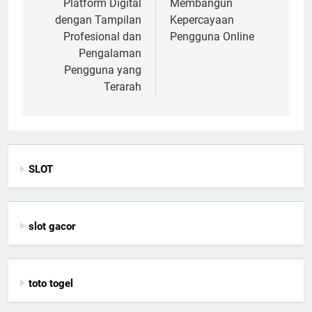
Platform Digital
Membangun
dengan Tampilan
Kepercayaan
Profesional dan
Pengguna Online
Pengalaman
Pengguna yang
Terarah
SLOT
slot gacor
toto togel