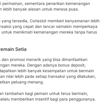
i permainan, sementara penarikan kemenangan
n lebih banyak alasan untuk merasa puas.
 yang tersedia, Corlaslot memberi kenyamanan lebih
ransaksi yang cepat dan lancar semakin memperkaya
 untuk menikmati kemenangan mereka tanpa harus
Pemain Setia
us dan promosi menarik yang bisa dimanfaatkan
ngan mereka. Dengan adanya bonus deposit,
dapatkan lebih banyak kesempatan untuk bermain
n nilai lebih pada setiap transaksi yang dilakukan,
atkan peluang menang.
san tambahan bagi pemain untuk terus bermain,
selalu memberikan insentif bagi para penggunanya.