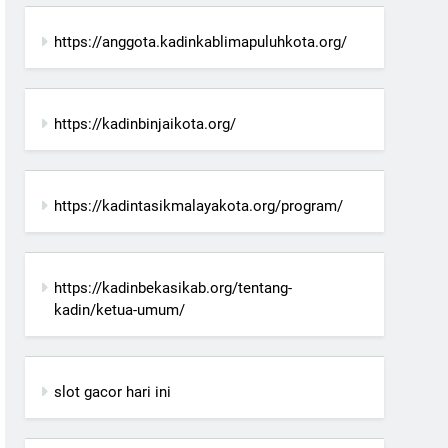
https://anggota.kadinkablimapuluhkota.org/
https://kadinbinjaikota.org/
https://kadintasikmalayakota.org/program/
https://kadinbekasikab.org/tentang-
kadin/ketua-umum/
slot gacor hari ini