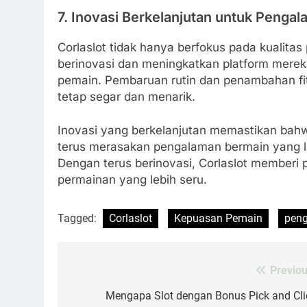
7. Inovasi Berkelanjutan untuk Penga
Corlaslot tidak hanya berfokus pada kualitas
berinovasi dan meningkatkan platform mere
pemain. Pembaruan rutin dan penambahan fi
tetap segar dan menarik.
Inovasi yang berkelanjutan memastikan bahwa
terus merasakan pengalaman bermain yang leb
Dengan terus berinovasi, Corlaslot memberi 
permainan yang lebih seru.
Tagged:
Corlaslot
Kepuasan Pemain
pen
Previou
Post
navigation
Mengapa Slot dengan Bonus Pick and Cli