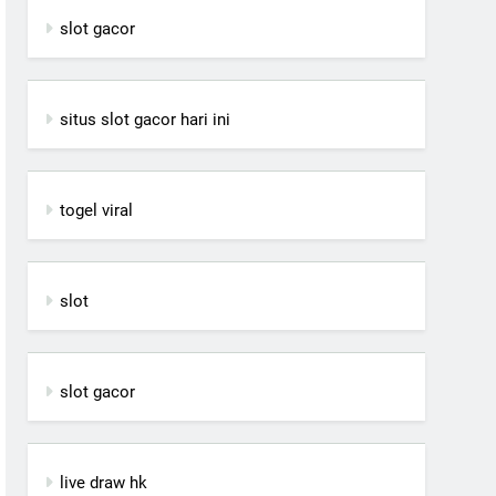
slot gacor
situs slot gacor hari ini
togel viral
slot
slot gacor
live draw hk