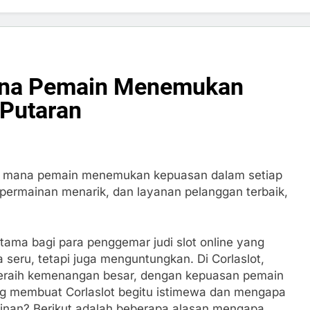
Mana Pemain Menemukan
 Putaran
di mana pemain menemukan kepuasan dalam setiap
n permainan menarik, dan layanan pelanggan terbaik,
 utama bagi para penggemar judi slot online yang
seru, tetapi juga menguntungkan. Di Corlaslot,
meraih kemenangan besar, dengan kepuasan pemain
ang membuat Corlaslot begitu istimewa dan mengapa
ainan? Berikut adalah beberapa alasan mengapa