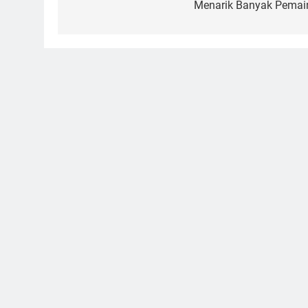
Menarik Banyak Pemai