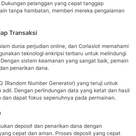
. Dukungan pelanggan yang cepat tanggap
main tanpa hambatan, memberi mereka pengalaman
iap Transaksi
lam dunia perjudian online, dan Corlaslot memahami
ggunakan teknologi enkripsi terbaru untuk melindungi
. Dengan sistem keamanan yang sangat baik, pemain
dan penarikan dana.
NG (Random Number Generator) yang teruji untuk
adil. Dengan perlindungan data yang ketat dan hasil
n dan dapat fokus sepenuhnya pada permainan.
h
ukan deposit dan penarikan dana dengan
ang cepat dan aman. Proses deposit yang cepat