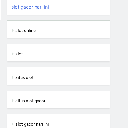
slot gacor hari ini
slot online
slot
situs slot
situs slot gacor
slot gacor hari ini