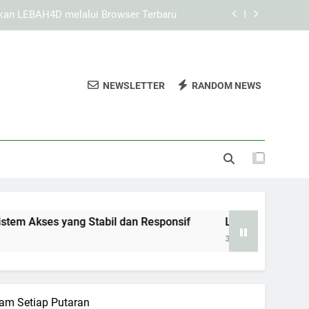
kan LEBAH4D melalui Browser Terbaru
tem Akses yang Stabil dan Responsif
tem Akses yang Stabil dan Responsif
NEWSLETTER
RANDOM NEWS
 EDWINSLOT melalui Browser Terbaru
 Dengan Rasa Yang Menggugah Selera.
kan LEBAH4D melalui Browser Terbaru
tem Akses yang Stabil dan Responsif
tem Akses yang Stabil dan Responsif
yang Stabil dan Responsif
LEBAH4D dengan Sistem Akse
3 Weeks Ago
am Setiap Putaran