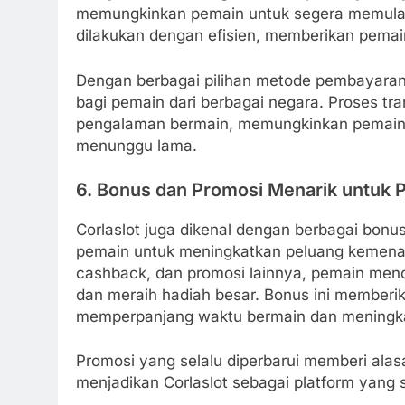
memungkinkan pemain untuk segera memula
dilakukan dengan efisien, memberikan pemai
Dengan berbagai pilihan metode pembayaran
bagi pemain dari berbagai negara. Proses t
pengalaman bermain, memungkinkan pemain
menunggu lama.
6. Bonus dan Promosi Menarik untuk 
Corlaslot juga dikenal dengan berbagai bon
pemain untuk meningkatkan peluang kemena
cashback, dan promosi lainnya, pemain men
dan meraih hadiah besar. Bonus ini memberika
memperpanjang waktu bermain dan meningk
Promosi yang selalu diperbarui memberi ala
menjadikan Corlaslot sebagai platform yang 