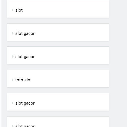
slot
slot gacor
slot gacor
toto slot
slot gacor
slot gacor