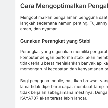
Cara Mengoptimalkan Penga
Mengoptimalkan pengalaman pengguna saat 
langkah sederhana namun penting. Tujuannya 
aman, dan nyaman.
Gunakan Perangkat yang Stabil
Perangkat yang digunakan memiliki pengaruh
komputer dengan performa stabil akan memba
tidak terlalu berat menjalankan banyak aplika
memengaruhi kecepatan dan kenyamanan p
Bagi pengguna mobile, pastikan browser yang
lama tidak diperbarui dapat membuat tampil
tidak berjalan sebagaimana mestinya. Deng
KAYA787 akan terasa lebih lancar.