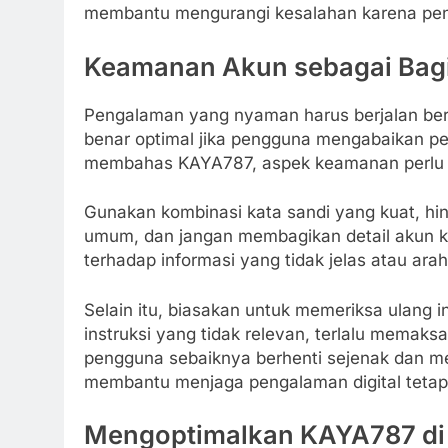
membantu mengurangi kesalahan karena peng
Keamanan Akun sebagai Bag
Pengalaman yang nyaman harus berjalan ber
benar optimal jika pengguna mengabaikan per
membahas KAYA787, aspek keamanan perlu m
Gunakan kombinasi kata sandi yang kuat, hin
umum, dan jangan membagikan detail akun kep
terhadap informasi yang tidak jelas atau ar
Selain itu, biasakan untuk memeriksa ulang 
instruksi yang tidak relevan, terlalu memaks
pengguna sebaiknya berhenti sejenak dan menil
membantu menjaga pengalaman digital teta
Mengoptimalkan KAYA787 di 