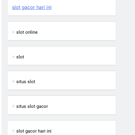
slot gacor hari ini
slot online
slot
situs slot
situs slot gacor
slot gacor hari ini