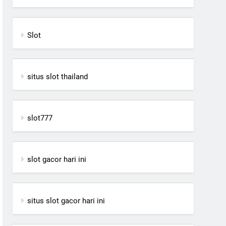
Slot
situs slot thailand
slot777
slot gacor hari ini
situs slot gacor hari ini