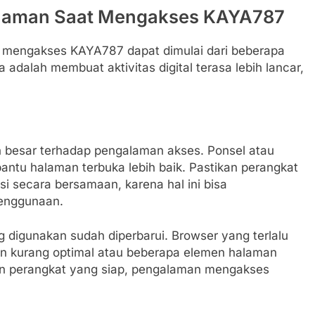
laman Saat Mengakses KAYA787
mengakses KAYA787 dapat dimulai dari beberapa
adalah membuat aktivitas digital terasa lebih lancar,
 besar terhadap pengalaman akses. Ponsel atau
ntu halaman terbuka lebih baik. Pastikan perangkat
si secara bersamaan, karena hal ini bisa
enggunaan.
 digunakan sudah diperbarui. Browser yang terlalu
an kurang optimal atau beberapa elemen halaman
an perangkat yang siap, pengalaman mengakses