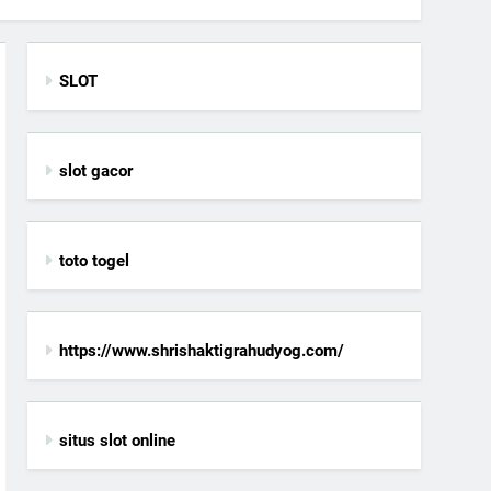
SLOT
slot gacor
toto togel
https://www.shrishaktigrahudyog.com/
situs slot online