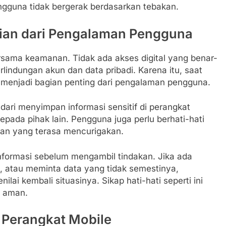
guna tidak bergerak berdasarkan tebakan.
ian dari Pengalaman Pengguna
sama keamanan. Tidak ada akses digital yang benar-
lindungan akun dan data pribadi. Karena itu, saat
enjadi bagian penting dari pengalaman pengguna.
dari menyimpan informasi sensitif di perangkat
ada pihak lain. Pengguna juga perlu berhati-hati
ahan yang terasa mencurigakan.
informasi sebelum mengambil tindakan. Jika ada
a, atau meminta data yang tidak semestinya,
ai kembali situasinya. Sikap hati-hati seperti ini
p aman.
Perangkat Mobile