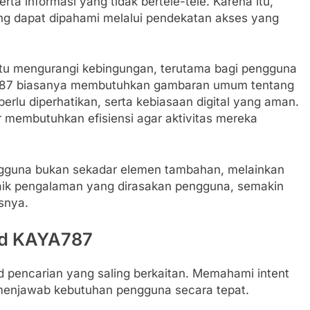
ta informasi yang tidak bertele-tele. Karena itu,
ng dapat dipahami melalui pendekatan akses yang
u mengurangi kebingungan, terutama bagi pengguna
787 biasanya membutuhkan gambaran umum tentang
rlu diperhatikan, serta kebiasaan digital yang aman.
 membutuhkan efisiensi agar aktivitas mereka
gguna bukan sekadar elemen tambahan, melainkan
baik pengalaman yang dirasakan pengguna, semakin
snya.
ord KAYA787
pencarian yang saling berkaitan. Memahami intent
 menjawab kebutuhan pengguna secara tepat.