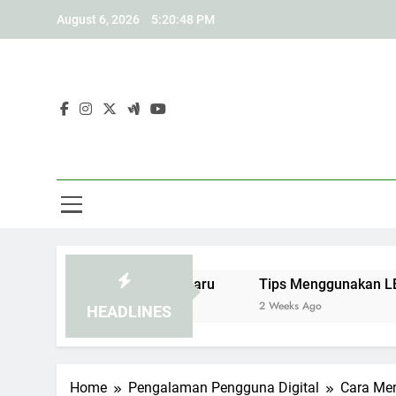
Skip
August 6, 2026
5:20:49 PM
to
content
Ach
Rasakan Ke
elalui Browser Terbaru
Tips Menggunakan LEBAH4D m
2 Weeks Ago
HEADLINES
Home
Pengalaman Pengguna Digital
Cara Me