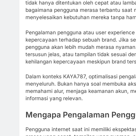
tidak hanya ditentukan oleh cepat atau lamb
bagaimana pengguna merasa terbantu saat
menyelesaikan kebutuhan mereka tanpa ha
Pengalaman pengguna atau user experience
kepercayaan terhadap sebuah brand. Jika seb
pengguna akan lebih mudah merasa nyaman. Se
tersusun jelas, atau tampilan tidak sesuai 
kehilangan kepercayaan meskipun brand ters
Dalam konteks KAYA787, optimalisasi penga
menyeluruh. Bukan hanya soal membuka akse
memahami alur, menjaga keamanan akun, me
informasi yang relevan.
Mengapa Pengalaman Penggu
Pengguna internet saat ini memiliki ekspektas