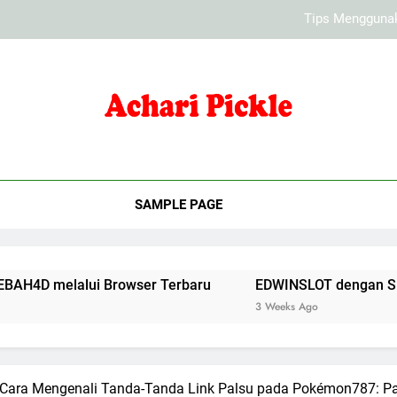
Tips Mengguna
EDWINSLOT dengan Sis
LEBAH4D dengan Sis
Tips Menggunakan
ari Pickle
lezatan Acar Khas India Dari Achari Pickle. Produk Autentik
Tips Mengguna
SAMPLE PAGE
EDWINSLOT dengan Sis
LEBAH4D dengan Sis
lui Browser Terbaru
EDWINSLOT dengan Sistem Akses y
3 Weeks Ago
Cara Mengenali Tanda-Tanda Link Palsu pada Pokémon787: 