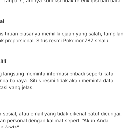
 tanpa ‘s’, artinya koneksi tidak terenkripsi dan data
al
us tiruan biasanya memiliki ejaan yang salah, tampilan
ak proporsional. Situs resmi Pokemon787 selalu
tif
langsung meminta informasi pribadi seperti kata
anda bahaya. Situs resmi tidak akan meminta data
asi yang jelas.
 sosial, atau email yang tidak dikenal patut dicurigai.
n personal dengan kalimat seperti “Akun Anda
un Anda”.