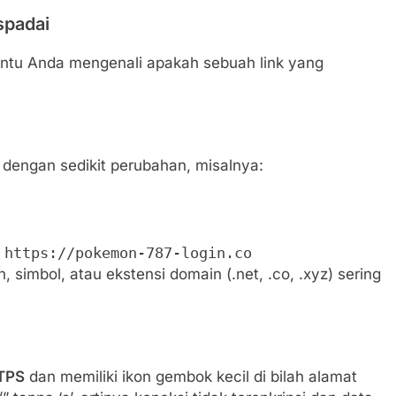
spadai
ntu Anda mengenali apakah sebuah link yang
li dengan sedikit perubahan, misalnya:
u
https://pokemon-787-login.co
 simbol, atau ekstensi domain (.net, .co, .xyz) sering
TPS
dan memiliki ikon gembok kecil di bilah alamat