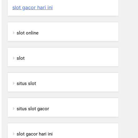
slot gacor hari ini
slot online
slot
situs slot
situs slot gacor
slot gacor hari ini