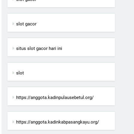
slot gacor
situs slot gacor hari ini
slot
https://anggota.kadinpulausebetul.org/
https://anggota.kadinkabpasangkayu.org/