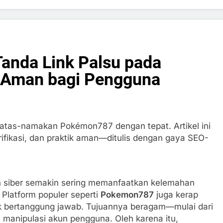
anda Link Palsu pada
Aman bagi Pengguna
gatas-namakan Pokémon787 dengan tepat. Artikel ini
ikasi, dan praktik aman—ditulis dengan gaya SEO-
an siber semakin sering memanfaatkan kelemahan
. Platform populer seperti
Pokemon787
juga kerap
dak bertanggung jawab. Tujuannya beragam—mulai dari
 manipulasi akun pengguna. Oleh karena itu,