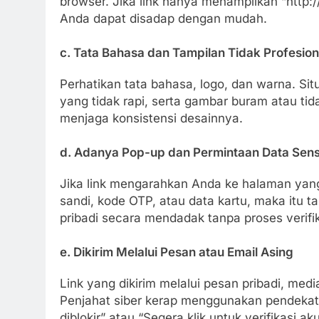
browser. Jika link hanya menampilkan “http://”
Anda dapat disadap dengan mudah.
c. Tata Bahasa dan Tampilan Tidak Profesion
Perhatikan tata bahasa, logo, dan warna. Sit
yang tidak rapi, serta gambar buram atau tid
menjaga konsistensi desainnya.
d. Adanya Pop-up dan Permintaan Data Sensi
Jika link mengarahkan Anda ke halaman yang 
sandi, kode OTP, atau data kartu, maka itu t
pribadi secara mendadak tanpa proses verifik
e. Dikirim Melalui Pesan atau Email Asing
Link yang dikirim melalui pesan pribadi, media
Penjahat siber kerap menggunakan pendekata
diblokir” atau “Segera klik untuk verifikasi ak