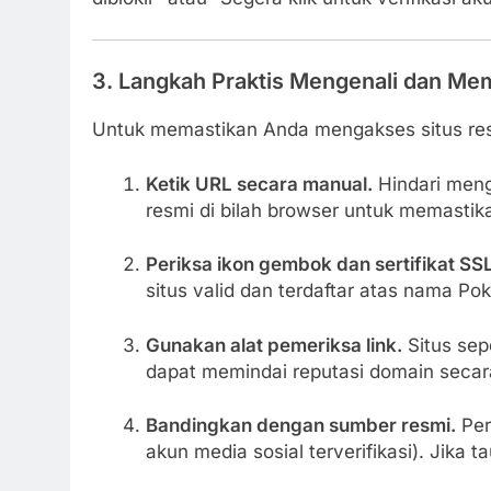
3. Langkah Praktis Mengenali dan Me
Untuk memastikan Anda mengakses situs res
Ketik URL secara manual.
Hindari mengk
resmi di bilah browser untuk memastika
Periksa ikon gembok dan sertifikat SSL
situs valid dan terdaftar atas nama P
Gunakan alat pemeriksa link.
Situs sep
dapat memindai reputasi domain secar
Bandingkan dengan sumber resmi.
Per
akun media sosial terverifikasi). Jika t